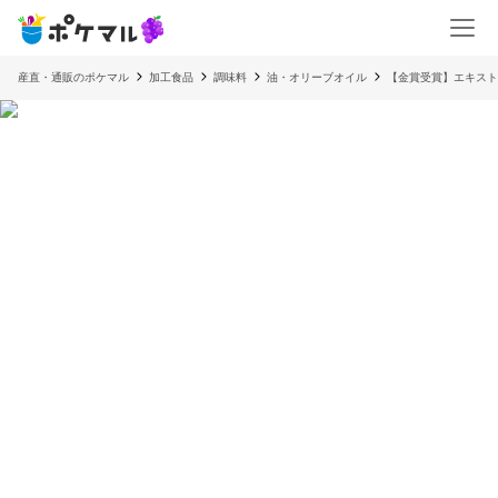
産直・通販のポケマル
加工食品
調味料
油・オリーブオイル
【金賞受賞】エキスト