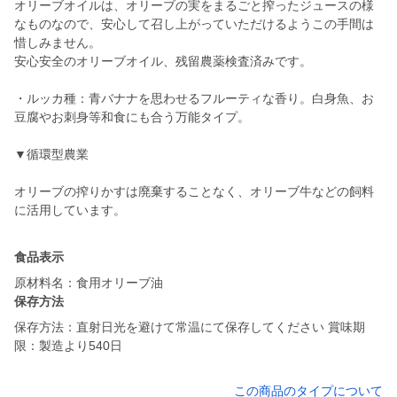
オリーブオイルは、オリーブの実をまるごと搾ったジュースの様
なものなので、安心して召し上がっていただけるようこの手間は
惜しみません。
安心安全のオリーブオイル、残留農薬検査済みです。
・ルッカ種：青バナナを思わせるフルーティな香り。白身魚、お
豆腐やお刺身等和食にも合う万能タイプ。
▼循環型農業
オリーブの搾りかすは廃棄することなく、オリーブ牛などの飼料
に活用しています。
食品表示
原材料名：食用オリーブ油
保存方法
保存方法：直射日光を避けて常温にて保存してください 賞味期
限：製造より540日
この商品のタイプについて