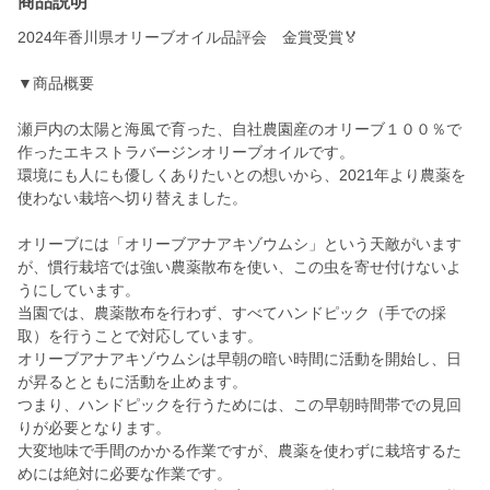
商品説明
2024年香川県オリーブオイル品評会 金賞受賞🏅
▼商品概要
瀬戸内の太陽と海風で育った、自社農園産のオリーブ１００％で
作ったエキストラバージンオリーブオイルです。
環境にも人にも優しくありたいとの想いから、2021年より農薬を
使わない栽培へ切り替えました。
オリーブには「オリーブアナアキゾウムシ」という天敵がいます
が、慣行栽培では強い農薬散布を使い、この虫を寄せ付けないよ
うにしています。
当園では、農薬散布を行わず、すべてハンドピック（手での採
取）を行うことで対応しています。
オリーブアナアキゾウムシは早朝の暗い時間に活動を開始し、日
が昇るとともに活動を止めます。
つまり、ハンドピックを行うためには、この早朝時間帯での見回
りが必要となります。
大変地味で手間のかかる作業ですが、農薬を使わずに栽培するた
めには絶対に必要な作業です。