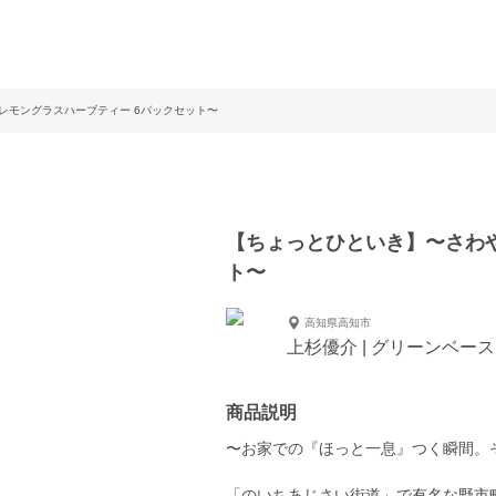
レモングラスハーブティー 6パックセット〜
【ちょっとひといき】〜さわや
ト〜
高知県高知市
上杉優介 | グリーンベース
商品説明
〜お家での『ほっと一息』つく瞬間。
「のいちあじさい街道」で有名な野市