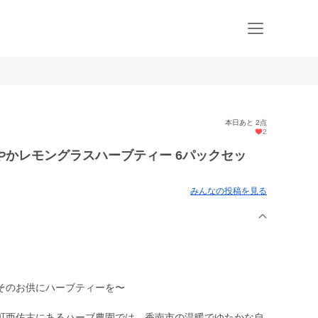
本日あと 2点
2
かレモングラスハーブティー 6パックセッ
みんなの投稿を見る
そのお供にハーブティーを〜
町西佐古にあるハーブ農園では、香南市の温暖でゆたかな自