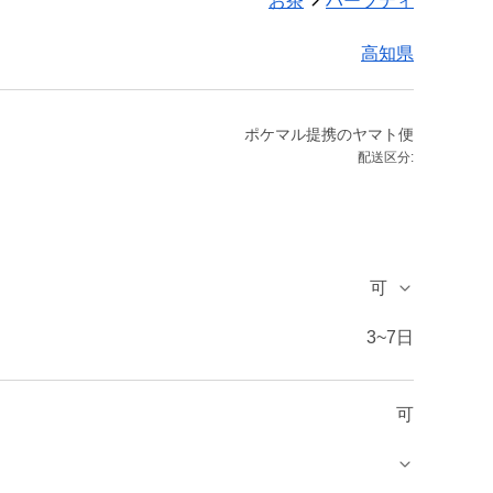
お茶
ハーブティ
高知県
ポケマル提携のヤマト便
配送区分:
可
3~7日
可