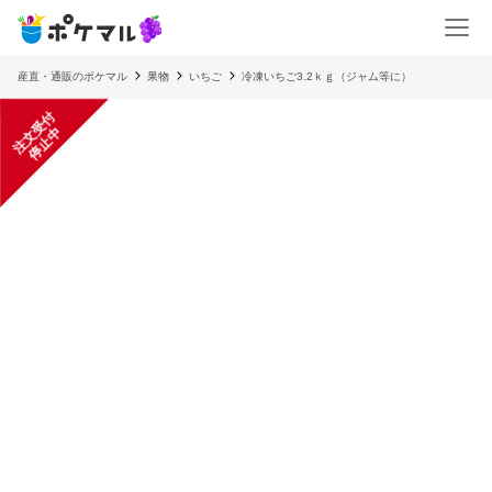
産直・通販のポケマル
果物
いちご
冷凍いちご3.2ｋｇ（ジャム等に）
注
文
受
付
停
止
中