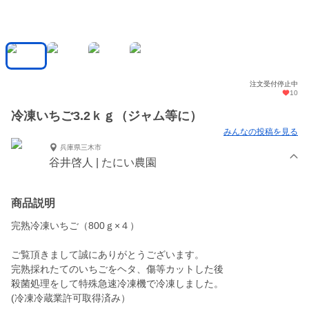
注文受付停止中
10
冷凍いちご3.2ｋｇ（ジャム等に）
みんなの投稿を見る
兵庫県三木市
谷井啓人 | たにい農園
商品説明
完熟冷凍いちご（800ｇ×４）
ご覧頂きまして誠にありがとうございます。
完熟採れたてのいちごをヘタ、傷等カットした後
殺菌処理をして特殊急速冷凍機で冷凍しました。
(冷凍冷蔵業許可取得済み）