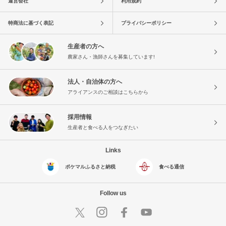
運営会社
利用規約
特商法に基づく表記
プライバシーポリシー
生産者の方へ
農家さん・漁師さんを募集しています!
法人・自治体の方へ
アライアンスのご相談はこちらから
採用情報
生産者と食べる人をつなぎたい
Links
ポケマルふるさと納税
食べる通信
Follow us