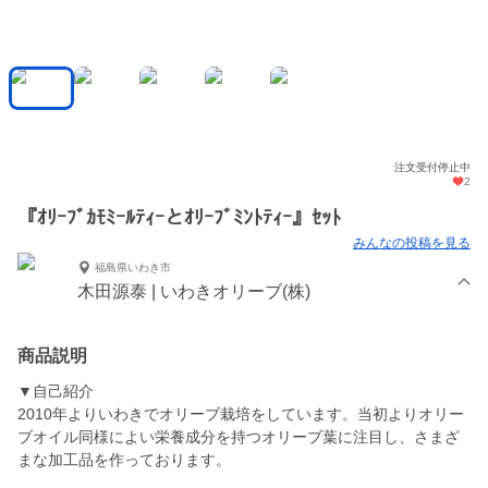
注文受付停止中
2
『ｵﾘｰﾌﾞｶﾓﾐｰﾙﾃｨｰとｵﾘｰﾌﾞﾐﾝﾄﾃｨｰ』ｾｯﾄ
みんなの投稿を見る
福島県いわき市
木田源泰 | いわきオリーブ(株)
商品説明
▼自己紹介
2010年よりいわきでオリーブ栽培をしています。当初よりオリー
ブオイル同様によい栄養成分を持つオリーブ葉に注目し、さまざ
まな加工品を作っております。