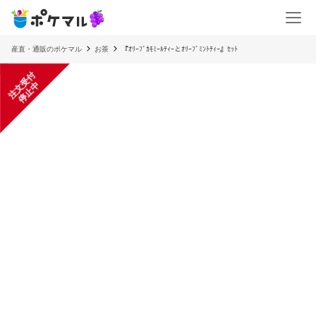
産直・通販のポケマル
お茶
『ｵﾘｰﾌﾞｶﾓﾐｰﾙﾃｨｰとｵﾘｰﾌﾞﾐﾝﾄﾃｨｰ』ｾｯﾄ
注
文
受
付
停
止
中