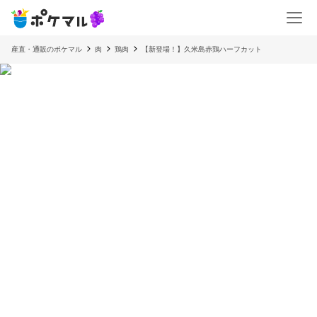
産直・通販のポケマル
肉
鶏肉
【新登場！】久米島赤鶏ハーフカット