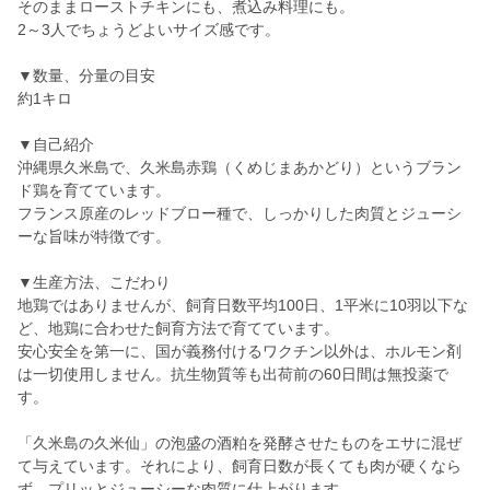
そのままローストチキンにも、煮込み料理にも。
2～3人でちょうどよいサイズ感です。
▼数量、分量の目安
約1キロ
▼自己紹介
沖縄県久米島で、久米島赤鶏（くめじまあかどり）というブラン
ド鶏を育てています。
フランス原産のレッドブロー種で、しっかりした肉質とジューシ
ーな旨味が特徴です。
▼生産方法、こだわり
地鶏ではありませんが、飼育日数平均100日、1平米に10羽以下な
ど、地鶏に合わせた飼育方法で育てています。
安心安全を第一に、国が義務付けるワクチン以外は、ホルモン剤
は一切使用しません。抗生物質等も出荷前の60日間は無投薬で
す。
「久米島の久米仙」の泡盛の酒粕を発酵させたものをエサに混ぜ
て与えています。それにより、飼育日数が長くても肉が硬くなら
ず、プリッとジューシーな肉質に仕上がります。