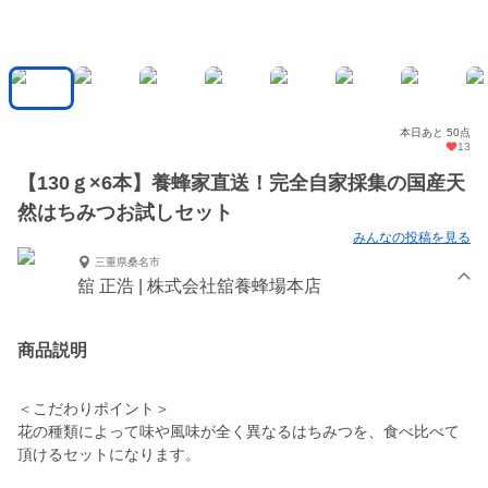
本日あと 50点
13
【130ｇ×6本】養蜂家直送！完全自家採集の国産天
然はちみつお試しセット
みんなの投稿を見る
三重県桑名市
舘 正浩 | 株式会社舘養蜂場本店
商品説明
＜こだわりポイント＞
花の種類によって味や風味が全く異なるはちみつを、食べ比べて
頂けるセットになります。