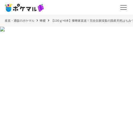
産直・通販のポケマル
蜂蜜
【130ｇ×6本】養蜂家直送！完全自家採集の国産天然はちみ