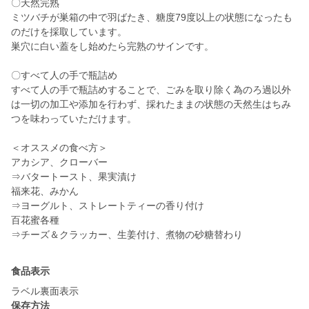
〇天然完熟
ミツバチが巣箱の中で羽ばたき、糖度79度以上の状態になったも
のだけを採取しています。
巣穴に白い蓋をし始めたら完熟のサインです。
〇すべて人の手で瓶詰め
すべて人の手で瓶詰めすることで、ごみを取り除く為のろ過以外
は一切の加工や添加を行わず、採れたままの状態の天然生はちみ
つを味わっていただけます。
＜オススメの食べ方＞
アカシア、クローバー
⇒バタートースト、果実漬け
福来花、みかん
⇒ヨーグルト、ストレートティーの香り付け
百花蜜各種
⇒チーズ＆クラッカー、生姜付け、煮物の砂糖替わり
食品表示
ラベル裏面表示
保存方法