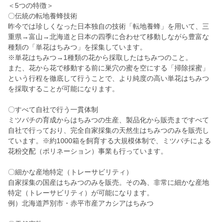
＜5つの特徴＞
〇伝統の転地養蜂技術
昨今では珍しくなった日本独自の技術「転地養蜂」を用いて、三
重県→富山→北海道と日本の四季に合わせて移動しながら豊富な
種類の「単花はちみつ」を採集しています。
※単花はちみつ→1種類の花から採取したはちみつのこと。
また、花から花で移動する前に巣穴の蜜を空にする「掃除採蜜」
という行程を徹底して行うことで、より純度の高い単花はちみつ
を採取することが可能になります。
〇すべて自社で行う一貫体制
ミツバチの育成からはちみつの生産、製品化から販売まですべて
自社で行っており、完全自家採集の天然生はちみつのみを販売し
ています。※約1000箱を飼育する大規模体制で、ミツバチによる
花粉交配（ポリネーション）事業も行っています。
〇細かな産地特定（トレーサビリティ）
自家採集の国産はちみつのみを販売。その為、非常に細かな産地
特定（トレーサビリティ）が可能になります。
例）北海道芦別市・赤平市産アカシアはちみつ