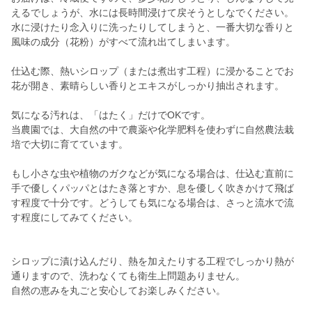
えるでしょうが、水には長時間浸けて戻そうとしなでください。
水に浸けたり念入りに洗ったりしてしまうと、一番大切な香りと
風味の成分（花粉）がすべて流れ出てしまいます。
仕込む際、熱いシロップ（または煮出す工程）に浸かることでお
花が開き、素晴らしい香りとエキスがしっかり抽出されます。
気になる汚れは、「はたく」だけでOKです。
当農園では、大自然の中で農薬や化学肥料を使わずに自然農法栽
培で大切に育てています。
もし小さな虫や植物のガクなどが気になる場合は、仕込む直前に
手で優しくパッパとはたき落とすか、息を優しく吹きかけて飛ば
す程度で十分です。どうしても気になる場合は、さっと流水で流
す程度にしてみてください。
シロップに漬け込んだり、熱を加えたりする工程でしっかり熱が
通りますので、洗わなくても衛生上問題ありません。
自然の恵みを丸ごと安心してお楽しみください。