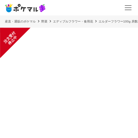
産直・通販のポケマル
野菜
エディブルフラワー・食用花
エルダーフラワー100g 房
注
文
受
付
停
止
中