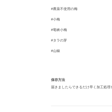
#農薬不使用の梅
#小梅
#竜峡小梅
#タラの芽
#山椒
保存方法
届きましたらできるだけ早く加工処理