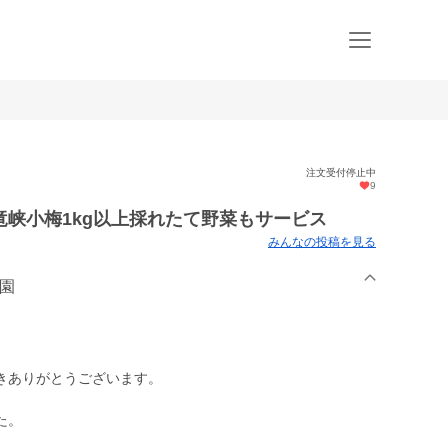
注文受付停止中
9
峡小梅1kg以上採れたて野菜もサービス
みんなの投稿を見る
農園
きありがとうございます。
た。