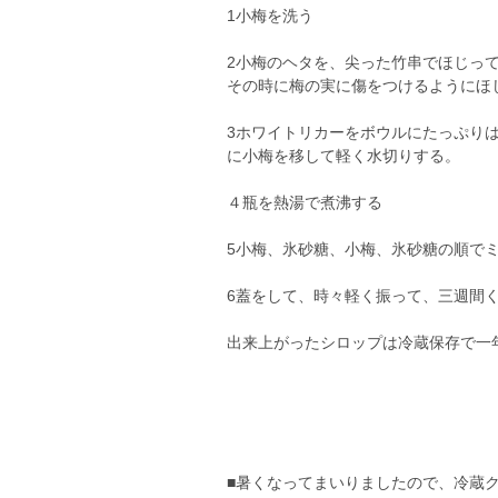
1小梅を洗う
2小梅のヘタを、尖った竹串でほじっ
その時に梅の実に傷をつけるようにほ
3ホワイトリカーをボウルにたっぷり
に小梅を移して軽く水切りする。
４瓶を熱湯で煮沸する
5小梅、氷砂糖、小梅、氷砂糖の順で
6蓋をして、時々軽く振って、三週間
出来上がったシロップは冷蔵保存で一
■暑くなってまいりましたので、冷蔵