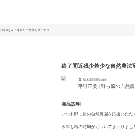
小梅1kg以上採れたて野菜もサービス
終了間近残少希少な自然農法竜
栃木県那須烏山市
平野正美 | 野っ原の自然
商品説明
いつも野っ原の自然農園を応援いただ
今年も梅の時期が近づいてまいりまし