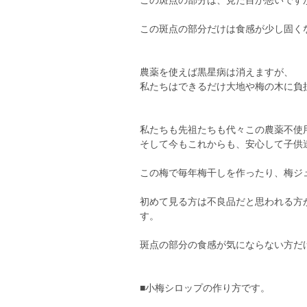
この斑点の部分は、見た目が悪いです
この斑点の部分だけは食感が少し固く
農薬を使えば黒星病は消えますが、
私たちはできるだけ大地や梅の木に負
私たちも先祖たちも代々この農薬不使
そして今もこれからも、安心して子供
この梅で毎年梅干しを作ったり、梅ジ
初めて見る方は不良品だと思われる方
す。
斑点の部分の食感が気にならない方だ
■小梅シロップの作り方です。