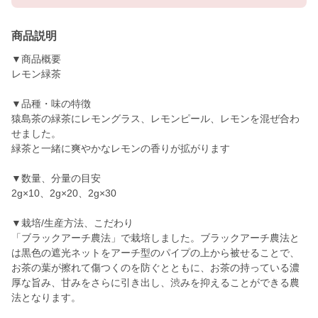
商品説明
▼商品概要
レモン緑茶
▼品種・味の特徴
猿島茶の緑茶にレモングラス、レモンピール、レモンを混ぜ合わ
せました。
緑茶と一緒に爽やかなレモンの香りが拡がります
▼数量、分量の目安
2g×10、2g×20、2g×30
▼栽培/生産方法、こだわり
「ブラックアーチ農法」で栽培しました。ブラックアーチ農法と
は黒色の遮光ネットをアーチ型のパイプの上から被せることで、
お茶の葉が擦れて傷つくのを防ぐとともに、お茶の持っている濃
厚な旨み、甘みをさらに引き出し、渋みを抑えることができる農
法となります。