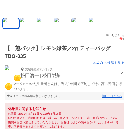
本日あと 50点
5
【一煎パック】レモン緑茶／2g ティーバッグ
TBG-035
みんなの投稿を見る
茨城県結城郡八千代町
松田浩一 | 松田製茶
マークのついた生産者さんは、過去1年間で平均して特に高い評価を得
ています。
生産者バッジの基準が新しくなりました。
詳しくはこちら
休業日に関するお知らせ
休業日: 2026年8月11日~2026年8月16日
いつも当店をご利用いただき、誠にありがとうございます。 誠に勝手ながら、下記の
期間をお盆休業とさせていただきます。 お客様にはご不便をおかけいたしますが、何
卒ご理解賜りますようお願い申し上げます。