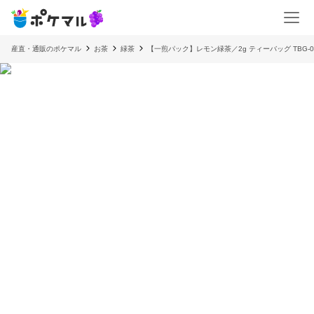
産直・通販のポケマル
お茶
緑茶
【一煎パック】レモン緑茶／2g ティーバッグ TBG-0