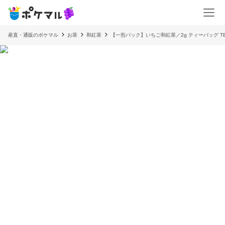
産直・通販のポケマル
お茶
和紅茶
【一煎パック】いちご和紅茶／2g ティーバッグ TBG