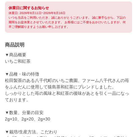
休業日に関するお知らせ
休業日: 2026年8月11日~2026年8月16日
いつも当店をご利用いただき、誠にありがとうございます。 誠に勝手ながら、下記の
期間をお盆休業とさせていただきます。 お客様にはご不便をおかけいたしますが、何
卒ご理解賜りますようお願い申し上げます。
商品説明
▼商品概要
いちご和紅茶
▼品種・味の特徴
松田製茶のある八千代町のいちご農園、ファーム八千代さんの苺
をふんだんに使用して猿島茶和紅茶にブレンドしました。
しっかりとした苺の風味と和紅茶の後味があとを引く一品になっ
ております。
▼数量、分量の目安
2g×10、2g×20、2g×30
▼栽培/生産方法、こだわり