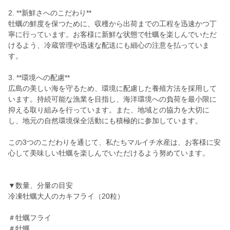
2. **新鮮さへのこだわり**
牡蠣の鮮度を保つために、収穫から出荷までの工程を迅速かつ丁
寧に行っています。お客様に新鮮な状態で牡蠣を楽しんでいただ
けるよう、冷蔵管理や迅速な配送にも細心の注意を払っていま
す。
3. **環境への配慮**
広島の美しい海を守るため、環境に配慮した養殖方法を採用して
います。持続可能な漁業を目指し、海洋環境への負荷を最小限に
抑える取り組みを行っています。また、地域との協力を大切に
し、地元の自然環境保全活動にも積極的に参加しています。
この3つのこだわりを通じて、私たちマルイチ水産は、お客様に安
心して美味しい牡蠣を楽しんでいただけるよう努めています。
▼数量、分量の目安
冷凍牡蠣大人のカキフライ（20粒）
＃牡蠣フライ
＃牡蠣