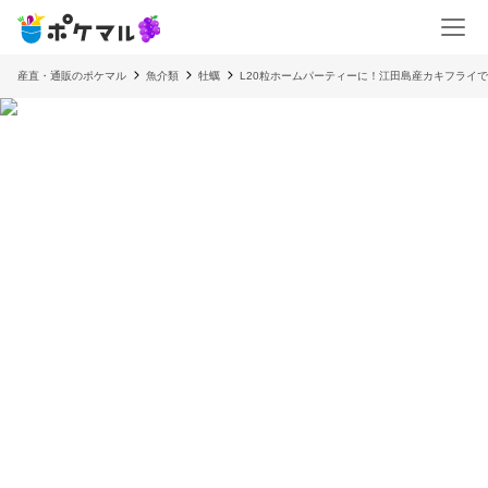
産直・通販のポケマル
魚介類
牡蠣
L20粒ホームパーティーに！江田島産カキフライ