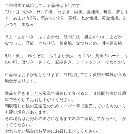
当果樹園で栽培している品種は下記です。
7月：はつひめ、日川白鳳、たまき、尚美、夏雄美、暁星、夢しず
く、あまとう2号、恋みらい2号、美郷、七夕蟠桃、黄金蟠桃、あ
かつき、まなみ
８月：あかつき、ふくあかね、浅間白桃、奥あかつき、まどか、
なつっこ、曙紅、きらり暁、黄金桃、なつおとめ、川中島白桃
9月：美月、ゆうぞら、ふくよか美人、かぐや、黄美のハート、ゆ
の小町、はづき、さくら、愛みさき、シーエックス、ゆめかおり
※品種はおまかせとなります。白桃だけでなく黄桃や蟠桃が入る
場合があります。
商品が届きましたら常温で保管して食べる２、３時間前位に冷蔵
庫で冷やしてお召し上がりください。
朝収穫した桃の直送便のためスーパー等で販売しているものより
も硬い場合があります。
その場合はお好みの硬さになるまで常温で追熟してから召し上が
ってください。
やわらかい場合はお早めにお召し上がりください。