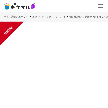
産直・通販のポケマル
果物
桃・ネクタリン
桃
旬の桃 朝どり定期便 7月 8月 9
在庫切れ