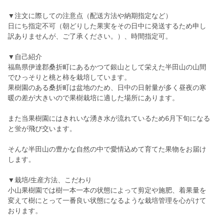
▼注文に際しての注意点（配送方法や納期指定など）
日にち指定不可（朝どりした果実をその日中に発送するため申し
訳ありませんが、ご了承ください。）、時間指定可。
▼自己紹介
福島県伊達郡桑折町にあるかつて銀山として栄えた半田山の山間
でひっそりと桃と柿を栽培しています。
果樹園のある桑折町は盆地のため、日中の日射量が多く昼夜の寒
暖の差が大きいので果樹栽培に適した場所にあります。
また当果樹園にはきれいな湧き水が流れているため6月下旬になる
と蛍が飛び交います。
そんな半田山の豊かな自然の中で愛情込めて育てた果物をお届け
します。
▼栽培/生産方法、こだわり
小山果樹園では樹一本一本の状態によって剪定や施肥、着果量を
変えて樹にとって一番良い状態になるような栽培管理を心がけて
おります。