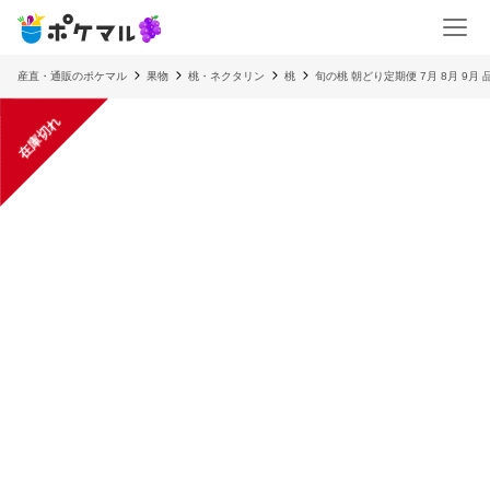
産直・通販のポケマル
果物
桃・ネクタリン
桃
旬の桃 朝どり定期便 7月 8月 9
在庫切れ