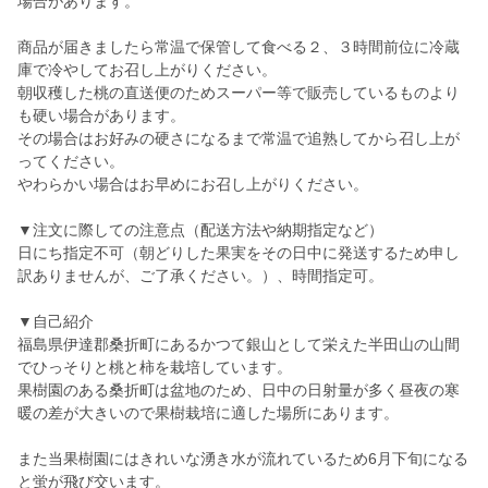
場合があります。
商品が届きましたら常温で保管して食べる２、３時間前位に冷蔵
庫で冷やしてお召し上がりください。
朝収穫した桃の直送便のためスーパー等で販売しているものより
も硬い場合があります。
その場合はお好みの硬さになるまで常温で追熟してから召し上が
ってください。
やわらかい場合はお早めにお召し上がりください。
▼注文に際しての注意点（配送方法や納期指定など）
日にち指定不可（朝どりした果実をその日中に発送するため申し
訳ありませんが、ご了承ください。）、時間指定可。
▼自己紹介
福島県伊達郡桑折町にあるかつて銀山として栄えた半田山の山間
でひっそりと桃と柿を栽培しています。
果樹園のある桑折町は盆地のため、日中の日射量が多く昼夜の寒
暖の差が大きいので果樹栽培に適した場所にあります。
また当果樹園にはきれいな湧き水が流れているため6月下旬になる
と蛍が飛び交います。