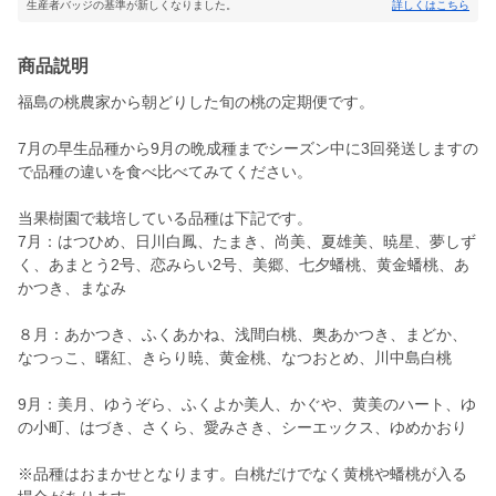
生産者バッジの基準が新しくなりました。
詳しくはこちら
商品説明
福島の桃農家から朝どりした旬の桃の定期便です。
7月の早生品種から9月の晩成種までシーズン中に3回発送しますの
で品種の違いを食べ比べてみてください。
当果樹園で栽培している品種は下記です。
7月：はつひめ、日川白鳳、たまき、尚美、夏雄美、暁星、夢しず
く、あまとう2号、恋みらい2号、美郷、七夕蟠桃、黄金蟠桃、あ
かつき、まなみ
８月：あかつき、ふくあかね、浅間白桃、奥あかつき、まどか、
なつっこ、曙紅、きらり暁、黄金桃、なつおとめ、川中島白桃
9月：美月、ゆうぞら、ふくよか美人、かぐや、黄美のハート、ゆ
の小町、はづき、さくら、愛みさき、シーエックス、ゆめかおり
※品種はおまかせとなります。白桃だけでなく黄桃や蟠桃が入る