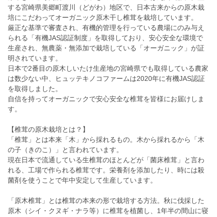
する宮崎県美郷町渡川（どがわ）地区で、日本古来からの原木栽
培にこだわってオーガニック原木干し椎茸を栽培しています。
厳正な基準で審査され、有機的管理を行っている農場にのみ与え
られる「有機JAS認証制度」を取得しており、安心安全な環境で
生産され、無農薬・無添加で栽培している「オーガニック」が証
明されています。
日本で2番目の原木しいたけ生産地の宮崎県でも取得している農家
は数少ない中、ヒュッテキノコファームは2020年に有機JAS認証
を取得しました。
自信を持ってオーガニックで安心安全な椎茸を皆様にお届けしま
す。
【椎茸の原木栽培とは？】
「椎茸」とは本来「木」から採れるもの。木から採れるから「木
の子（きのこ）」と言われています。
現在日本で流通している生椎茸のほとんどが「菌床椎茸」と言わ
れる、工場で作られる椎茸です。栄養剤を添加したり、時には殺
菌剤を使うことで年中安定して生産しています。
「原木椎茸」とは椎茸の本来の形で栽培する方法。秋に伐採した
原木（シイ・クヌギ・ナラ等）に椎茸を植菌し、1年半の間山に寝