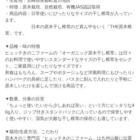
・生産地：宮崎県美郷町渡川地区
・特徴：原木栽培、自然栽培、有機JAS認証取得
・商品内容：日常使いにぴったりなサイズの干し椎茸が入ってい
ます。
日本の原木干し椎茸のど真ん中をいく「THE原木椎
茸」です。
▼品種・味の特徴
ヒュッテきのこファームの『オーガニック原木干し椎茸』は日々
のお料理で使いやすいスタンダードなサイズの干し椎茸をセレク
ト。ご家庭用にぴったりなサイズです♪
和食はもちろん、スープやポタージュなど洋風料理にもぴったり♪
ハンバーグの具材に足したり、パスタに刻んで入れたりと手軽に
原木しいたけを楽しんで頂ける商品です。
▼数量、分量の目安
「ちょっと使いたいから少しあれば良い」という方にピッタリな4
0g入り。ジップ付きスタンドパックに入っているので保管しやす
く使いやすい。湿気が大敵な干し椎茸の保存にも適しています。
▼栽培/生産方法、こだわり
原木きのこ専門店「ヒュッテきのこファーム」は九州山脈に位置