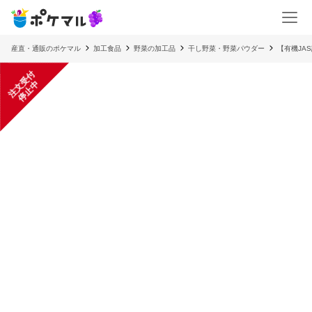
産直・通販のポケマル
加工食品
野菜の加工品
干し野菜・野菜パウダー
【有機JA
注
文
受
付
停
止
中