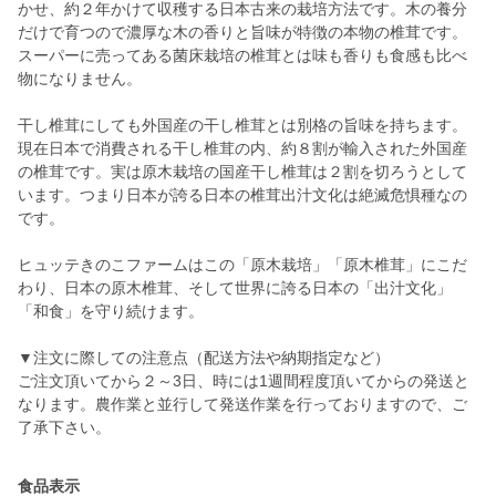
かせ、約２年かけて収穫する日本古来の栽培方法です。木の養分
だけで育つので濃厚な木の香りと旨味が特徴の本物の椎茸です。
スーパーに売ってある菌床栽培の椎茸とは味も香りも食感も比べ
物になりません。
干し椎茸にしても外国産の干し椎茸とは別格の旨味を持ちます。
現在日本で消費される干し椎茸の内、約８割が輸入された外国産
の椎茸です。実は原木栽培の国産干し椎茸は２割を切ろうとして
います。つまり日本が誇る日本の椎茸出汁文化は絶滅危惧種なの
です。
ヒュッテきのこファームはこの「原木栽培」「原木椎茸」にこだ
わり、日本の原木椎茸、そして世界に誇る日本の「出汁文化」
「和食」を守り続けます。
▼注文に際しての注意点（配送方法や納期指定など）
ご注文頂いてから２～3日、時には1週間程度頂いてからの発送と
なります。農作業と並行して発送作業を行っておりますので、ご
了承下さい。
食品表示