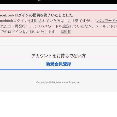
acebookログインの提供を終了いたしました
acebookログインを利用されていた方は、お手数ですが、「
パスワード
忘れた方（再発行）
」よりパスワードを設定していただき、メールアド
スでのログインをお願いいたします。（
詳細
）
アカウントをお持ちでない方
新規会員登録
Copyright 2026 Ame Kaze Taiyo, Inc.