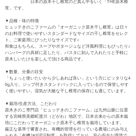
日本の原木干し椎茸のど真ん中をいく「THE原木椎
茸」です。
▼品種・味の特徴
ヒュッテきのこファームの『オーガニック原木干し椎茸』は日々
のお料理で使いやすいスタンダードなサイズの干し椎茸をセレク
ト。ご家庭用にぴったりなサイズです♪
和食はもちろん、スープやポタージュなど洋風料理にもぴったり♪
ハンバーグの具材に足したり、パスタに刻んで入れたりと手軽に
原木しいたけを楽しんで頂ける商品です。
▼数量、分量の目安
「ちょっと使いたいから少しあれば良い」という方にピッタリな4
0g入り。ジップ付きスタンドパックに入っているので保管しやす
く使いやすい。湿気が大敵な干し椎茸の保存にも適しています。
▼栽培/生産方法、こだわり
原木きのこ専門店「ヒュッテきのこファーム」は九州山脈に位置
する宮崎県美郷町渡川（どがわ）地区で、日本古来からの原木栽
培にこだわってオーガニック原木干し椎茸を栽培しています。
厳正な基準で審査され、有機的管理を行っている農場にのみ与え
られる「有機JAS認証制度」を取得しており、安心安全な環境で