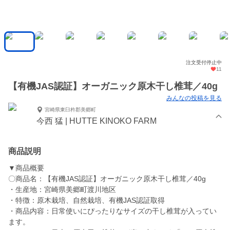
注文受付停止中
11
【有機JAS認証】オーガニック原木干し椎茸／40g
みんなの投稿を見る
宮崎県東臼杵郡美郷町
今西 猛 | HUTTE KINOKO FARM
商品説明
▼商品概要
〇商品名：【有機JAS認証】オーガニック原木干し椎茸／40g
・生産地：宮崎県美郷町渡川地区
・特徴：原木栽培、自然栽培、有機JAS認証取得
・商品内容：日常使いにぴったりなサイズの干し椎茸が入ってい
ます。