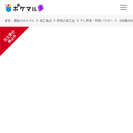
産直・通販のポケマル
加工食品
野菜の加工品
干し野菜・野菜パウダー
【有機JA
注
文
受
付
停
止
中