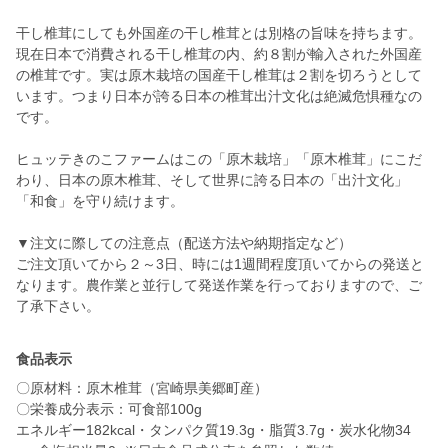
干し椎茸にしても外国産の干し椎茸とは別格の旨味を持ちます。
現在日本で消費される干し椎茸の内、約８割が輸入された外国産
の椎茸です。実は原木栽培の国産干し椎茸は２割を切ろうとして
います。つまり日本が誇る日本の椎茸出汁文化は絶滅危惧種なの
です。
ヒュッテきのこファームはこの「原木栽培」「原木椎茸」にこだ
わり、日本の原木椎茸、そして世界に誇る日本の「出汁文化」
「和食」を守り続けます。
▼注文に際しての注意点（配送方法や納期指定など）
ご注文頂いてから２～3日、時には1週間程度頂いてからの発送と
なります。農作業と並行して発送作業を行っておりますので、ご
了承下さい。
食品表示
〇原材料：原木椎茸（宮崎県美郷町産）
〇栄養成分表示：可食部100g
エネルギー182kcal・タンパク質19.3g・脂質3.7g・炭水化物34