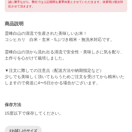
誠に勝手ながら、弊社では上記期間を夏季休業とさせていただきます。休業明け順次対
応させて頂きます。
商品説明
霊峰白山の清流で生産された美味しいお米！
コシヒカリ 白米・玄米・5ぶづき精米・無洗米対応です。
霊峰白山の頂から流れ出る清流で安全性・美味しさに気を配り、
土作りを心がけて栽培しました。
▼注文に際しての注意点（配送方法や納期指定など）
少しでも美味しく頂いてもらうためご注文を受けてから精米いた
しますので発送に4〜5日かかる場合がございます。
保存方法
15度以下で保存してください。
#お試し/小サイズ