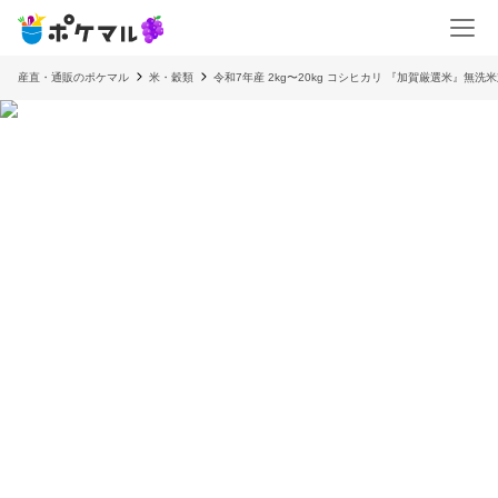
産直・通販のポケマル
米・穀類
令和7年産 2kg〜20kg コシヒカリ 『加賀厳選米』無洗