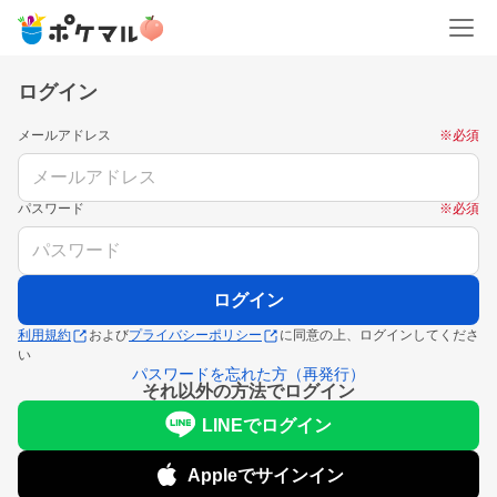
ログイン
メールアドレス
※必須
パスワード
※必須
ログイン
利用規約
および
プライバシーポリシー
に同意の上、
ログインしてくださ
い
パスワードを忘れた方（再発行）
それ以外の方法でログイン
LINEでログイン
Appleでサインイン