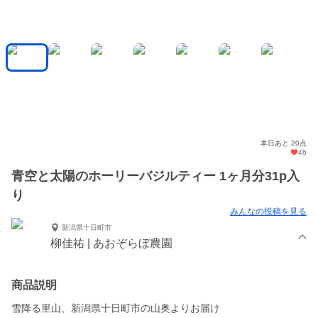
本日あと 20点
46
青空と太陽のホーリーバジルティー 1ヶ月分31p入
り
みんなの投稿を見る
新潟県十日町市
柳佳祐 | あおぞらぼ農園
商品説明
雪降る里山、新潟県十日町市の山奥よりお届け