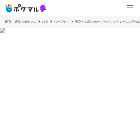
産直・通販のポケマル
お茶
ハーブティ
青空と太陽のホーリーバジルティー 1ヶ月分3