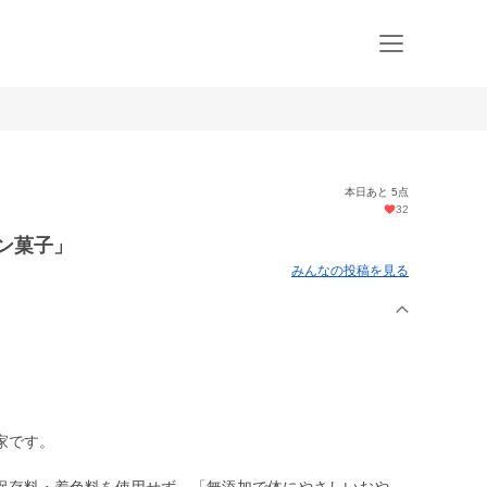
本日あと 5点
32
ン菓子」
みんなの投稿を見る
家です。