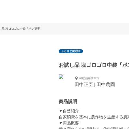
し品 塊ゴロゴロ中袋「ポン菓子」
ふるさと納税可
お試し品 塊ゴロゴロ中袋「ポ
和歌山県橋本市
田中正臣 | 田中農園
商品説明
▼自己紹介
自家消費を基本に農作物を生産する農
▼商品概要