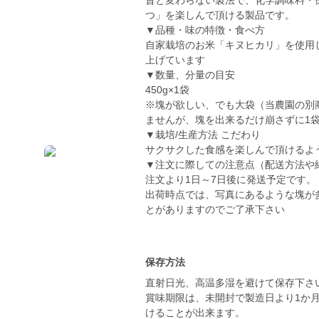
昔と変わらない製法で、化学調味料・
つ」を楽しんで頂ける製品です。
▼品種・味の特徴・食べ方
自家栽培のお米「キヌヒカリ」を使用
上げています
▼数量、分量の目安
450g×1袋
※塊が欲しい、でも大袋（当農園の別
ませんが、塊を出来るだけ崩さずに1
▼栽培/生産方法 こだわり
サクサクした食感を楽しんで頂けるよ
▼注文に際しての注意点（配送方法や
注文より1日～7日後に発送予定です。
出荷時点では、写真にあるような塊が
とがありますのでご了承下さい
保存方法
直射日光、高温多湿を避けて保存下さ
賞味期限は、未開封で製造日より1か
けることが出来ます。