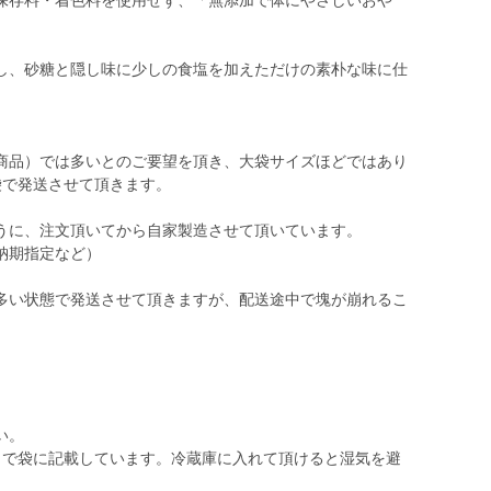
保存料・着色料を使用せず、「無添加で体にやさしいおや
し、砂糖と隠し味に少しの食塩を加えただけの素朴な味に仕
商品）では多いとのご要望を頂き、大袋サイズほどではあり
袋で発送させて頂きます。
うに、注文頂いてから自家製造させて頂いています。
納期指定など）
多い状態で発送させて頂きますが、配送途中で塊が崩れるこ
い。
月で袋に記載しています。冷蔵庫に入れて頂けると湿気を避