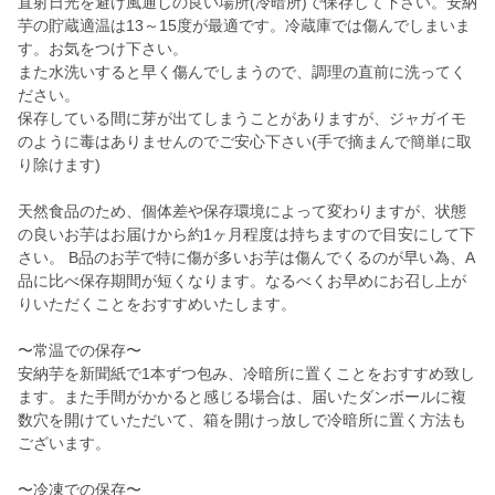
直射日光を避け風通しの良い場所(冷暗所)で保存して下さい。安納
芋の貯蔵適温は13～15度が最適です。冷蔵庫では傷んでしまいま
す。お気をつけ下さい。
また水洗いすると早く傷んでしまうので、調理の直前に洗ってく
ださい。
保存している間に芽が出てしまうことがありますが、ジャガイモ
のように毒はありませんのでご安心下さい(手で摘まんで簡単に取
り除けます)
天然食品のため、個体差や保存環境によって変わりますが、状態
の良いお芋はお届けから約1ヶ月程度は持ちますので目安にして下
さい。 B品のお芋で特に傷が多いお芋は傷んでくるのが早い為、A
品に比べ保存期間が短くなります。なるべくお早めにお召し上が
りいただくことをおすすめいたします。
〜常温での保存〜
安納芋を新聞紙で1本ずつ包み、冷暗所に置くことをおすすめ致し
ます。また手間がかかると感じる場合は、届いたダンボールに複
数穴を開けていただいて、箱を開けっ放しで冷暗所に置く方法も
ございます。
〜冷凍での保存〜