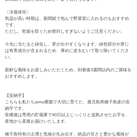
〔冷蔵保存〕
気温が高い時期は、新聞紙で包んで野菜室に入れるのもおすすめ
です。
ただし、乾燥を防ぐため密封しすぎないようご注意ください。
※光に当たると緑化し、芽が出やすくなります。緑色部分や芽に
は有害成分が含まれるため、厚めに皮をむいて取り除いてくださ
い。
新鮮な風味をお楽しみいただくため、到着後3週間以内のご賞味を
おすすめします。
【安納芋】
こちらも私たちaimo農園で大切に育てた、鹿児島県種子島産の安
納芋です。
収穫後は専用の貯蔵庫で40日以上じっくりと追熟させたお芋を、
産地から直接お届けいたします。
種子島特有の土壌と気候が生み出す、絶品の甘さと豊かな風味が