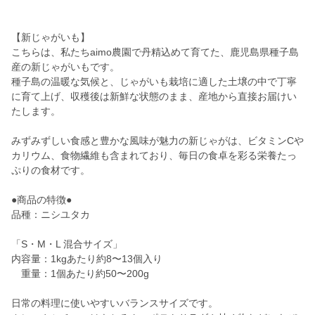
【新じゃがいも】
こちらは、私たちaimo農園で丹精込めて育てた、鹿児島県種子島
産の新じゃがいもです。
種子島の温暖な気候と、じゃがいも栽培に適した土壌の中で丁寧
に育て上げ、収穫後は新鮮な状態のまま、産地から直接お届けい
たします。
みずみずしい食感と豊かな風味が魅力の新じゃがは、ビタミンCや
カリウム、食物繊維も含まれており、毎日の食卓を彩る栄養たっ
ぷりの食材です。
●商品の特徴●
品種：ニシユタカ
「S・M・L 混合サイズ」
内容量：1kgあたり約8〜13個入り
重量：1個あたり約50〜200g
日常の料理に使いやすいバランスサイズです。