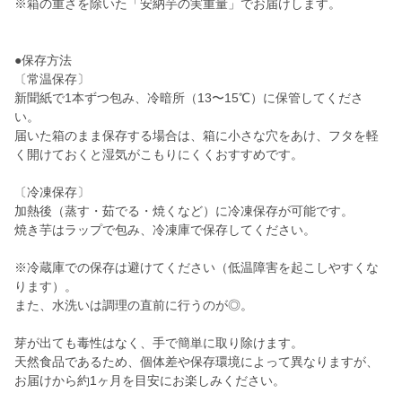
※箱の重さを除いた「安納芋の実重量」でお届けします。
●保存方法
〔常温保存〕
新聞紙で1本ずつ包み、冷暗所（13〜15℃）に保管してくださ
い。
届いた箱のまま保存する場合は、箱に小さな穴をあけ、フタを軽
く開けておくと湿気がこもりにくくおすすめです。
〔冷凍保存〕
加熱後（蒸す・茹でる・焼くなど）に冷凍保存が可能です。
焼き芋はラップで包み、冷凍庫で保存してください。
※冷蔵庫での保存は避けてください（低温障害を起こしやすくな
ります）。
また、水洗いは調理の直前に行うのが◎。
芽が出ても毒性はなく、手で簡単に取り除けます。
天然食品であるため、個体差や保存環境によって異なりますが、
お届けから約1ヶ月を目安にお楽しみください。