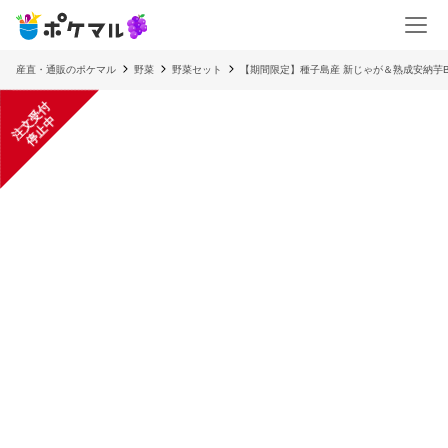
産直・通販のポケマル
野菜
野菜セット
【期間限定】種子島産 新じゃが＆熟成安納芋B
注
文
受
付
停
止
中