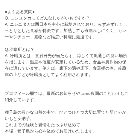
●よくある質問●
Q. ニシユタカってどんなじゃがいもですか？
A. ニシユタカは西日本を中心に栽培されており、みずみずしくし
っとりとした食感が特徴です。加熱しても煮崩れしにくく、カレ
ーやシチュー、煮物など幅広い料理に最適です。
Q.冷暗所とは？
A. 冷暗所とは、直射日光が当たらず、涼しくて風通しの良い場所
を指します。温度や湿度が安定しているため、食品や農作物の保
存に適しています。例えば、廊下の隅や床下、食器棚の奥、冷蔵
庫の上などが冷暗所としてよく利用されます。
プロフィール欄では、最新のお知らせや aimo農園のこだわりもご
紹介しています。
種子島の豊かな自然の中で、ひとつひとつ大切に育てた新じゃが
いもと安納芋。
これまでの経験と愛情をたっぷり込めて、
本場・種子島から心を込めてお届けいたします。