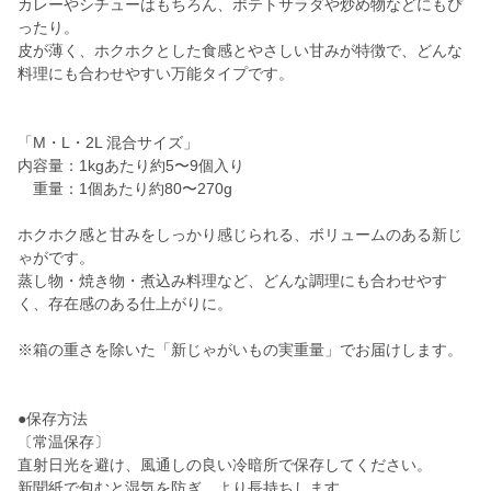
カレーやシチューはもちろん、ポテトサラダや炒め物などにもぴ
ったり。
皮が薄く、ホクホクとした食感とやさしい甘みが特徴で、どんな
料理にも合わせやすい万能タイプです。
「M・L・2L 混合サイズ」
内容量：1kgあたり約5〜9個入り
重量：1個あたり約80〜270g
ホクホク感と甘みをしっかり感じられる、ボリュームのある新じ
ゃがです。
蒸し物・焼き物・煮込み料理など、どんな調理にも合わせやす
く、存在感のある仕上がりに。
※箱の重さを除いた「新じゃがいもの実重量」でお届けします。
●保存方法
〔常温保存〕
直射日光を避け、風通しの良い冷暗所で保存してください。
新聞紙で包むと湿気を防ぎ、より長持ちします。