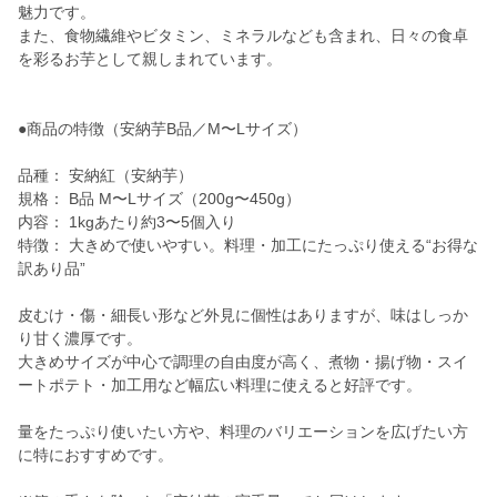
魅力です。
また、食物繊維やビタミン、ミネラルなども含まれ、日々の食卓
を彩るお芋として親しまれています。
●商品の特徴（安納芋B品／M〜Lサイズ）
品種： 安納紅（安納芋）
規格： B品 M〜Lサイズ（200g〜450g）
内容： 1kgあたり約3〜5個入り
特徴： 大きめで使いやすい。料理・加工にたっぷり使える“お得な
訳あり品”
皮むけ・傷・細長い形など外見に個性はありますが、味はしっか
り甘く濃厚です。
大きめサイズが中心で調理の自由度が高く、煮物・揚げ物・スイ
ートポテト・加工用など幅広い料理に使えると好評です。
量をたっぷり使いたい方や、料理のバリエーションを広げたい方
に特におすすめです。