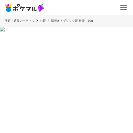
産直・通販のポケマル
お茶
瑞苑オトギリソウ茶 粉砕 50g