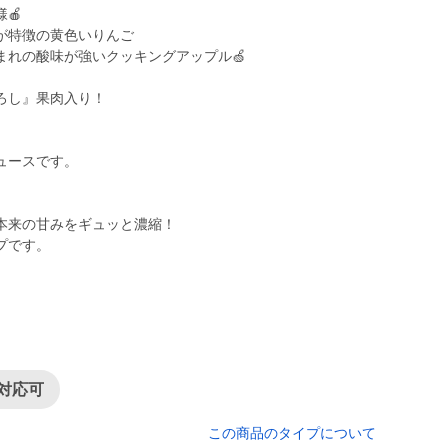
🍎
が特徴の黄色いりんご
まれの酸味が強いクッキングアップル🍏
ろし』果肉入り！
ュースです。
本来の甘みをギュッと濃縮！
プです。
対応可
この商品のタイプについて