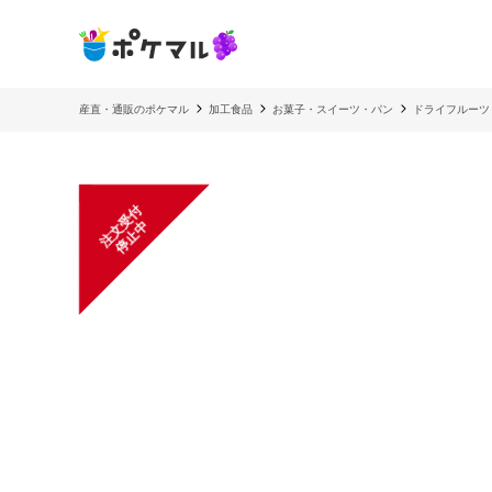
産直・通販のポケマル
加工食品
お菓子・スイーツ・パン
ドライフルーツ
注
文
受
付
停
止
中