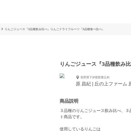
りんごジュース『3品種飲み比べ』りんごドライフルーツ『3品種食べ比べ』
りんごジュース『3品種飲み
長野県下伊那郡豊丘村
原 昌紀 | 丘の上ファーム
商品説明
３品種のりんごジュース飲み比べ、３
ト商品です。
使用しているりんごは