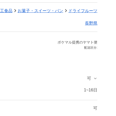
工食品
お菓子・スイーツ・パン
ドライフルーツ
長野県
ポケマル提携のヤマト便
配送区分:
可
1~16日
可