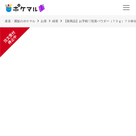
産直・通販のポケマル
お茶
緑茶
【新商品】お手軽♡煎茶パウダー（７０ｇ）７０杯
注
文
受
付
停
止
中