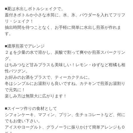
■夏は水出しボトルシェイクで。
蓋付きボトルか小さな水筒に、水、氷、パウダーを入れてフリフ
リ・シェイク！
抽出時間を待つことなく、お手軽に簡単に水出し煎茶が作れま
す。
■濃厚煎茶でアレンジ
２ｇを少量の水で溶かし、炭酸で割って爽やか煎茶スパークリン
グ。
はちみつなど甘みプラスも美味しい！レモン・ゆずなど柑橘も相
性バツグン。
お好みのお酒をプラスで、ティーカクテルに。
冬はシンプルにお湯割りも良いですね。カテキンで煎茶お湯割り
で元気に！
楽しみ方は無限大に広がります！
■スイーツ作りの食材として
シフォンケーキ、マフィン、プリン、生チョコレートなど、何に
でもお使い下さい。
アイスやヨーグルト、グラノーラに振りかけて簡単アレンジもＯ