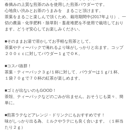
春摘みの上質な煎茶のみを使用した煎茶パウダーです。
心地良い渋みとお茶のうまみを まるごと頂けます。
茶葉をまるごと楽しんで頂くため、栽培期間中(2017年より）、一
切の農薬・化学肥料・除草剤・畜産堆肥を不使用で栽培しており
ます。どうぞ安心してお楽しみください。
■そのままお湯で溶かしてお手軽な煎茶として。
茶葉やティーパックで淹れるより味がしっかりと出ます。コップ
２００ｃｃに対してパウダー１ｇでＯＫ。
■コスパ抜群！
茶葉・ティーパック３ｇ/１杯に対して、パウダーは１ｇ/１杯。
１袋７０ｇで７０杯の紅茶が楽しめます。
■ゴミが出ないのもGOOD！
茶殻、ティーパックなどのごみが出ません。おそうじも楽々、簡
単に。
■煎茶ラテなどアレンジ・ドリンクにもおすすめです！
味がしっかり出る為、ミルクやラテにも良く合います。（１杯当
たり２ｇ）