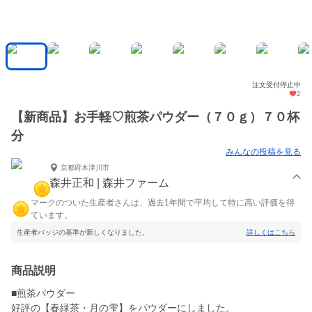
注文受付停止中
2
【新商品】お手軽♡煎茶パウダー（７０ｇ）７０杯
分
みんなの投稿を見る
京都府木津川市
森井正和 | 森井ファーム
マークのついた生産者さんは、過去1年間で平均して特に高い評価を得
ています。
生産者バッジの基準が新しくなりました。
詳しくはこちら
商品説明
■煎茶パウダー
好評の【春緑茶・月の雫】をパウダーにしました。