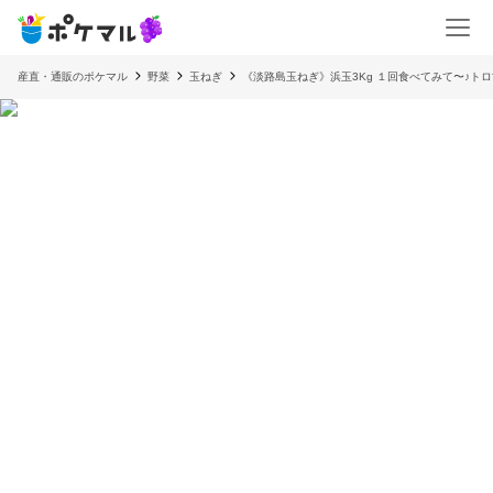
産直・通販のポケマル
野菜
玉ねぎ
《淡路島玉ねぎ》浜玉3Kg １回食べてみて〜♪トロ