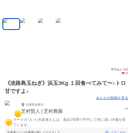
本日あと 8点
26
《淡路島玉ねぎ》浜玉3Kg １回食べてみて〜♪トロ
甘ですよ♪
みんなの投稿を見る
兵庫県淡路市
芝村賢人 | 芝村農園
マークのついた生産者さんは、過去1年間で平均して特に高い評価を得
ています。
生産者バッジの基準が新しくなりました。
詳しくはこちら