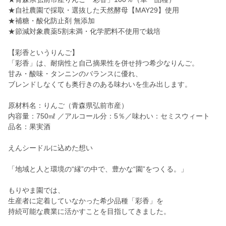
★自社農園で採取・選抜した天然酵母【MAY29】使用
★補糖・酸化防止剤 無添加
★節減対象農薬5割未満・化学肥料不使用で栽培
【彩香というりんご】
「彩香」は、耐病性と自己摘果性を併せ持つ希少なりんご。
甘み・酸味・タンニンのバランスに優れ、
ブレンドしなくても奥行きのある味わいを生み出します。
原材料名：りんご（青森県弘前市産）
内容量：750㎖ ／アルコール分：5％／味わい：セミスウィート
品名：果実酒
えんシードルに込めた想い
「地域と人と環境の“縁”の中で、豊かな“園”をつくる。」
もりやま園では、
生産者に定着していなかった希少品種「彩香」を
持続可能な農業に活かすことを目指してきました。