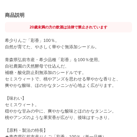
商品説明
20歳未満の方の飲酒は法律で禁止されています
希少りんご「彩香」100％。
自然が育てた、やさしく華やぐ無添加シードル。
青森県弘前市産・希少品種「彩香」を100％使用。
自社農園の天然酵母で仕込んだ、
補糖・酸化防止剤無添加のシードルです。
セミスウィートで、桃やアンズを思わせる華やかな香りと、
爽やかな酸味、ほのかなタンニンが心地よく広がります。
【味わい】
セミスウィート。
穏やかな甘みの中に、爽やかな酸味とほのかなタンニン。
桃やアンズのような果実香が広がり、後味はすっきり。
【原料・製法の特長】
★青森県弘前市産りんご「彩香」100％（単一品種）