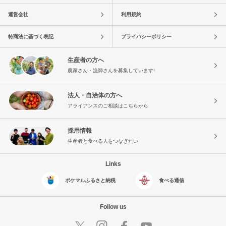
運営会社
利用規約
特商法に基づく表記
プライバシーポリシー
生産者の方へ
農家さん・漁師さんを募集しています!
法人・自治体の方へ
アライアンスのご相談はこちらから
採用情報
生産者と食べる人をつなぎたい
Links
ポケマルふるさと納税
食べる通信
Follow us