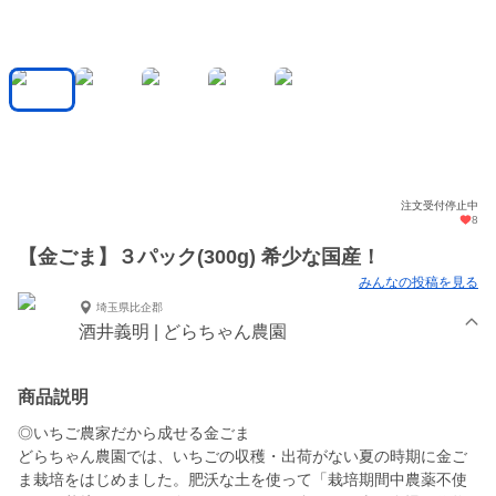
注文受付停止中
8
【金ごま】３パック(300g) 希少な国産！
みんなの投稿を見る
埼玉県比企郡
酒井義明 | どらちゃん農園
商品説明
◎いちご農家だから成せる金ごま
どらちゃん農園では、いちごの収穫・出荷がない夏の時期に金ご
ま栽培をはじめました。肥沃な土を使って「栽培期間中農薬不使