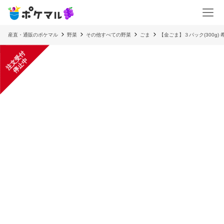
産直・通販のポケマル
野菜
その他すべての野菜
ごま
【金ごま】３パック(300g)
注
文
受
付
停
止
中