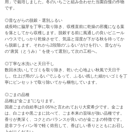
用」で栽培しました。冬のいちごと組み合わせた当園自慢の作物
です。
◎昔ながらの脱穀・選別ふるい
成長時に脇芽を丁寧に取り除き、収穫直前に乾燥の邪魔になる葉
を落としてから収穫します。脱穀する前に風通しの良いビニール
ハウスでしっかり乾燥させて、気温と湿度が下がる秋を待ってか
ら脱穀します。それから2段階の“ふるい”がけを行い、昔ながら
の“唐箕（とうみ）” を使って選別して次の工程へ。
◎丁寧な水洗いと天日干し
数回水洗いしてゴミを取り除き、乾いた心地よい秋風で天日干
し。仕上げ用の“ふるい”でふるって、ふるい残した細かいゴミを丁
寧にピンセットで取り除いてから梱包しています。
◎ごまの品種
品種は"金ごま"になります。
国産ごまの自給率は0.05%と言われており大変希少です。金ごま
は、白ごまや黒ごまに比べて、ごま本来の旨味が強い品種です。
香りが奥深く、コクとのバランスが良いのが金ごまの特徴です。
是非フライパン等で軽く焙煎して、香ばしい香りとともにお召し
上がりください。