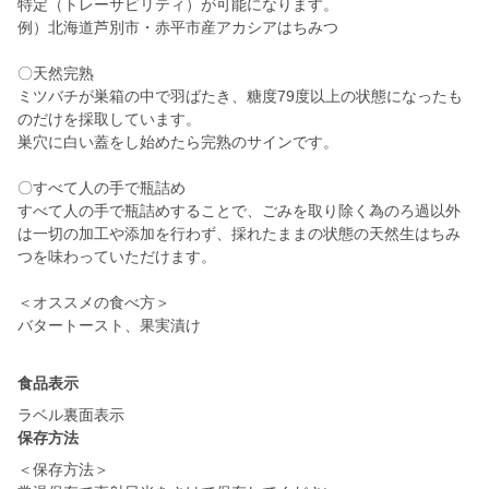
特定（トレーサビリティ）が可能になります。
例）北海道芦別市・赤平市産アカシアはちみつ
〇天然完熟
ミツバチが巣箱の中で羽ばたき、糖度79度以上の状態になったも
のだけを採取しています。
巣穴に白い蓋をし始めたら完熟のサインです。
〇すべて人の手で瓶詰め
すべて人の手で瓶詰めすることで、ごみを取り除く為のろ過以外
は一切の加工や添加を行わず、採れたままの状態の天然生はちみ
つを味わっていただけます。
＜オススメの食べ方＞
バタートースト、果実漬け
食品表示
ラベル裏面表示
保存方法
＜保存方法＞