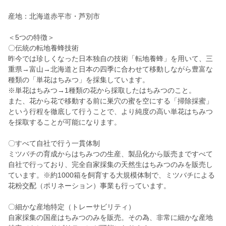
産地：北海道赤平市・芦別市
＜5つの特徴＞
〇伝統の転地養蜂技術
昨今では珍しくなった日本独自の技術「転地養蜂」を用いて、三
重県→富山→北海道と日本の四季に合わせて移動しながら豊富な
種類の「単花はちみつ」を採集しています。
※単花はちみつ→1種類の花から採取したはちみつのこと。
また、花から花で移動する前に巣穴の蜜を空にする「掃除採蜜」
という行程を徹底して行うことで、より純度の高い単花はちみつ
を採取することが可能になります。
〇すべて自社で行う一貫体制
ミツバチの育成からはちみつの生産、製品化から販売まですべて
自社で行っており、完全自家採集の天然生はちみつのみを販売し
ています。※約1000箱を飼育する大規模体制で、ミツバチによる
花粉交配（ポリネーション）事業も行っています。
〇細かな産地特定（トレーサビリティ）
自家採集の国産はちみつのみを販売。その為、非常に細かな産地