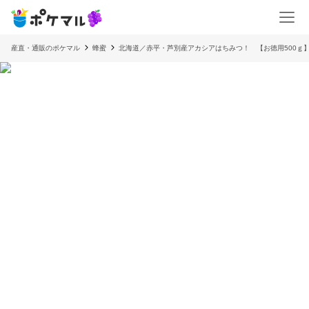
産直・通販のポケマル
蜂蜜
北海道／赤平・芦別産アカシアはちみつ！ 【お徳用500ｇ