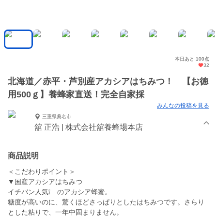
本日あと 100点
32
北海道／赤平・芦別産アカシアはちみつ！ 【お徳
用500ｇ】養蜂家直送！完全自家採
みんなの投稿を見る
三重県桑名市
舘 正浩 | 株式会社舘養蜂場本店
商品説明
＜こだわりポイント＞
▼国産アカシアはちみつ
イチバン人気❕ のアカシア蜂蜜。
糖度が高いのに、驚くほどさっぱりとしたはちみつです。さらり
とした粘りで、一年中固まりません。