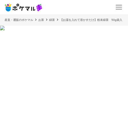
産直・通販のポケマル
お茶
緑茶
【お湯を入れて溶かすだけ】粉末緑茶 50g袋入