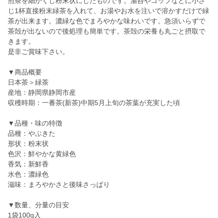
煎茶を細かくし粉末状にしたものです。湯呑やコップなどに小さ
じ1杯直接粉末緑茶を入れて、お湯やお水を注いで溶かすだけで緑
茶が出来ます。濃緑な色でまろやかな味わいです。急須いらずで
茶殻が出ないので後処理も簡単です。茶殻の栄養も丸ごと摂取で
きます。
是非ご賞味下さい。
▼商品概要
日本茶＞緑茶
産地：静岡県静岡市産
収穫時期：一番茶(新茶)中期5月上旬の茶葉が充実した頃
▼品種・味の特徴
品種：やぶきた
形状：粉末状
色沢：鮮やかな黄緑色
香気：新鮮香
水色：濃緑色
滋味：まろやかさと後味さっぱり
▼数量、分量の目安
1袋100g入