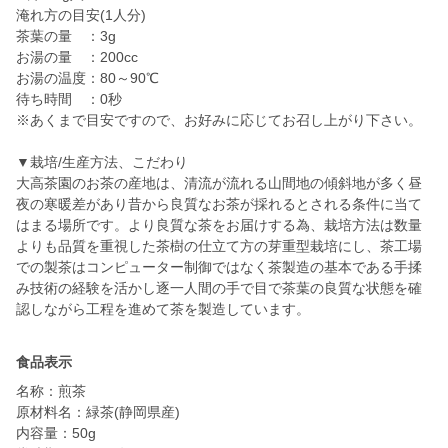
淹れ方の目安(1人分)
茶葉の量 ：3g
お湯の量 ：200cc
お湯の温度：80～90℃
待ち時間 ：0秒
※あくまで目安ですので、お好みに応じてお召し上がり下さい。
▼栽培/生産方法、こだわり
大高茶園のお茶の産地は、清流が流れる山間地の傾斜地が多く昼
夜の寒暖差があり昔から良質なお茶が採れるとされる条件に当て
はまる場所です。より良質な茶をお届けする為、栽培方法は数量
よりも品質を重視した茶樹の仕立て方の芽重型栽培にし、茶工場
での製茶はコンピューター制御ではなく茶製造の基本である手揉
み技術の経験を活かし逐一人間の手で目で茶葉の良質な状態を確
認しながら工程を進めて茶を製造しています。
食品表示
名称：煎茶
原材料名：緑茶(静岡県産)
内容量：50g