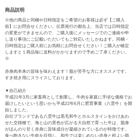
商品説明
※他の商品と同梱や日時指定をご希望のお客様は必ず【ご購入
前】にお問合せください。伝票発行の都合上、当店では日時指定
の変更ができませんので、ご購入後にメッセージでのご連絡や申
し送り事項にご記載いただいてもご対応いたしかねます。同梱・
日時指定はご購入前にお気軽にお問合せください！ご購入が確定
しますと１商品毎に送料がかかりますので予めご了承ください。
※
赤身肉本来の旨味を味わえます！脂が苦手な方にオススメです。
すき焼き用にスライスしております。
▼自己紹介
平成21年3月に家畜商として創業し、牛肉を家庭に手頃な価格でお
届けしたいという思いから平成22年6月に肥育事業（八雲牛）を開
始しました。
自社ブランドである八雲牛は黒毛和牛とホルスタインをかけあわ
せた交雑種で、海と山の景色が広がる大自然で育った牛は、脂身
がほんのり甘く赤身に旨味成分が凝縮されているのが特徴です。
食べ飽きない牛肉を目指し、和牛では楽しめない赤身と程よい脂