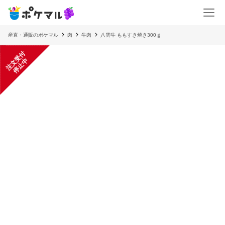
産直・通販のポケマル
肉
牛肉
八雲牛 ももすき焼き300ｇ
注
文
受
付
停
止
中