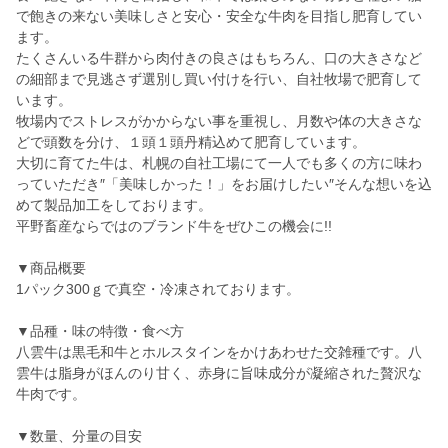
で飽きの来ない美味しさと安心・安全な牛肉を目指し肥育してい
ます。
たくさんいる牛群から肉付きの良さはもちろん、口の大きさなど
の細部まで見逃さず選別し買い付けを行い、自社牧場で肥育して
います。
牧場内でストレスがかからない事を重視し、月数や体の大きさな
どで頭数を分け、１頭１頭丹精込めて肥育しています。
大切に育てた牛は、札幌の自社工場にて一人でも多くの方に味わ
っていただき″「美味しかった！」をお届けしたい″そんな想いを込
めて製品加工をしております。
平野畜産ならではのブランド牛をぜひこの機会に!!
▼商品概要
1パック300ｇで真空・冷凍されております。
▼品種・味の特徴・食べ方
八雲牛は黒毛和牛とホルスタインをかけあわせた交雑種です。八
雲牛は脂身がほんのり甘く、赤身に旨味成分が凝縮された贅沢な
牛肉です。
▼数量、分量の目安