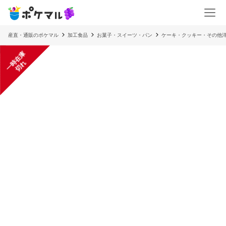
産直・通販のポケマル
加工食品
お菓子・スイーツ・パン
ケーキ・クッキー・その他
一
在
庫
切
時
れ