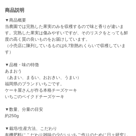
商品説明
▼商品概要
当農園では完熟した果実のみを収穫するので味と香りが違いま
す。完熟した果実は傷みやすいですが、そのリスクをとっても鮮
度の高く質の良いものをお届けしています。
（小売店に陳列しているものは6,7割熟れくらいで収穫していま
す）
▼品種・味の特徴
あまおう
（あまい、まるい、おおきい、うまい）
福岡県のブランドいちごです。
ケーキ屋さんが作る本格チーズケーキ
いちごのベイクドチーズケーキ
▼数量、分量の目安
約250g
▼栽培/生産方法、こだわり
有機肥料にこだわり雑味の少ないいちご作りのために日々研究し