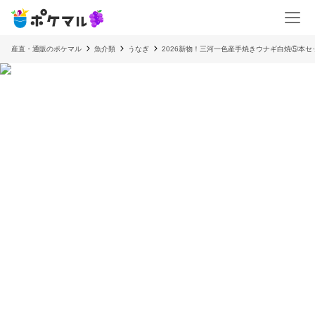
産直・通販のポケマル
魚介類
うなぎ
2026新物！三河一色産手焼きウナギ白焼⑤本