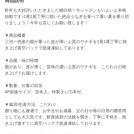
商品説明
昨年も大好評いただきました鰻白焼！今シーズンもいよいよ本格
始動です♪1尾1尾丁寧に焼いた絶品うなぎを食べて暑い夏を乗り切
りましょう！今年も宜しくお願い致します！
▼商品概要
三河一色産の脂が乗った皮が薄い上質のウナギを1尾1尾丁寧に焼
き上げ真空パックで急速凍結してあります。
▼品種・味の特徴
脂があり、皮が薄く、旨味の濃い上質のウナギを、こだわりの焼
き上げでお届けします。
▼数量、分量の目安
4P前後サイズ、⑤本入。特製タレ①本付。
▼栽培/生産方法、こだわり
贈り物にも最適で、お中元やお歳暮、父の日や母の日用の贈答用
としても大人気です。鮮度抜群の活鰻を開き、丁寧に手焼き、焼
き上げ後すぐに真空パックで急速凍結しております。