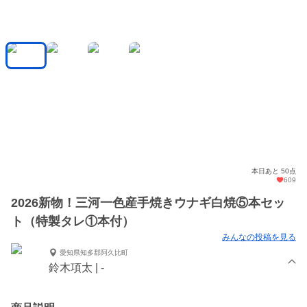
本日あと 50点
609
2026新物！三河一色産手焼きウナギ白焼⑤本セッ
ト（特製タレ①本付）
みんなの投稿を見る
愛知県知多郡阿久比町
鈴木項太 | -