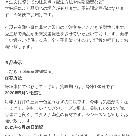
▼注文に際しての注意点（配送方法や納期指定など）
大好評により品切れの場合が有ります。季節限定商品になりま
す。冷凍便でお届けです。
※現在有難い事に非常に沢山のご注文をいただき感謝致します。
受注順で商品が出来次第発送をさせていただいております。美味
しい鰻をご提供する為、全て手作業ですのでご理解の程宜しくお
願い致します。
食品表示
うなぎ（国産※愛知県産）
保存方法
冷凍庫にて保存して下さい。賞味期限は、冷凍180日です。
2026年5月6日追記
毎年大好評の三河一色産うなぎの白焼です。今年も気温が高くな
ってきて、美味しいうなぎのシーズン到来。美味しいのは勿論、
身体にも良く、スタミナ満点の食材です。今シーズンも宜しくお
願い致します。
2025年5月28日追記