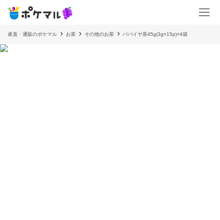
産直・通販のポケマル
お茶
その他のお茶
パパイヤ茶45g(3g×15p)×4袋