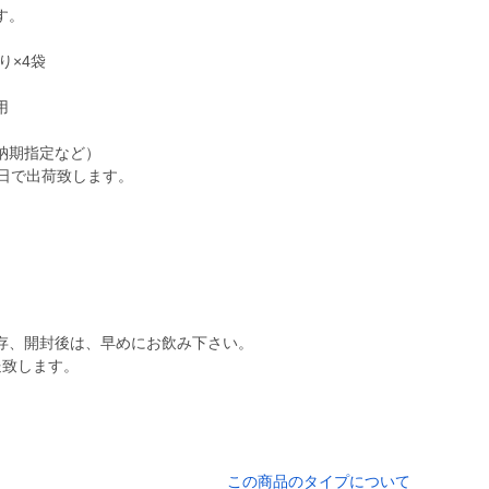
す。
り×4袋
用
納期指定など）
存、開封後は、早めにお飲み下さい。
この商品のタイプについて