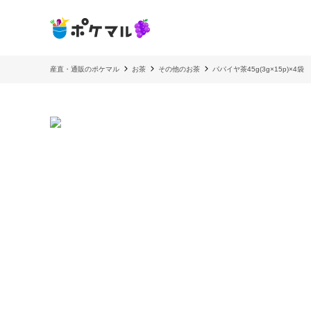
産直・通販のポケマル
お茶
その他のお茶
パパイヤ茶45g(3g×15p)×4袋