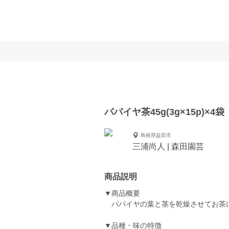
パパイヤ茶45g(3g×15p)×4袋
島根県益田市
三浦尚人 | 森田園芸
商品説明
▼商品概要
パパイヤの葉と茎を乾燥させてお茶
▼品種・味の特徴