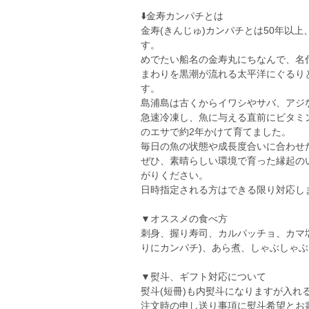
⬇️金寿カンパチとは
金寿(きんじゅ)カンパチとは50年以
す。
めでたい船名の金寿丸にちなんで、名
まわりを黒潮が流れる太平洋にぐるり
す。
島浦島は古くからイワシやサバ、アジ
急速冷凍し、魚に与える直前にビタミ
のエサで約2年かけて育てました。
毎日の魚の状態や成長度合いに合わせ
ぜひ、素晴らしい環境で育った縁起の
がりください。
日時指定される方はできる限り対応し
▼オススメの食べ方
刺身、握り寿司、カルパッチョ、カマ
りにカンパチ)、あら煮、しゃぶしゃぶ
▼熨斗、ギフト対応について
熨斗(短冊)も内熨斗になりますが入れる
注文時の申し送り事項に熨斗希望とお