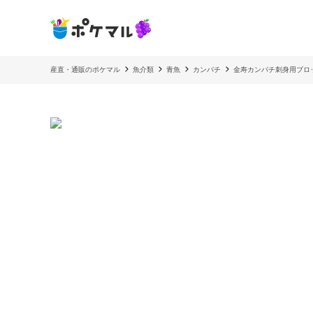
産直・通販のポケマル
魚介類
青魚
カンパチ
金寿カンパチ刺身用ブロッ