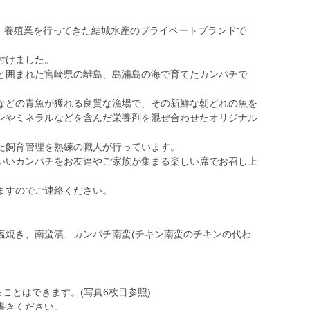
上、養殖業を行ってきた結城水産のプライベートブランドで
付けました。
と囲まれた宮崎県の離島、島浦島の海で育てたカンパチで
などの青魚が獲れる良質な漁場で、その新鮮な朝どれの魚を
ンやミネラルなどを含んだ栄養剤を混ぜ合わせたオリジナル
た飼育管理を熟練の職人が行っています。
いいカンパチをお友達やご家族が集まる楽しい席でお召し上
ますのでご連絡ください。
塩焼き、南蛮漬、カンパチ南蛮(チキン南蛮のチキンの代わ
ことはできます。(写真6枚目参照)
書きください。