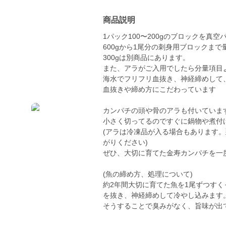
商品説明
1パック100〜200gのブロックを真
600gから1尾分の刺身用ブロックま
300gは別商品にあります。
また、アラがご入用でしたら分量項目
海水でフリフリ血抜き、神経締めして
血抜きや締め方にこだわっています
カンパチの頭や骨のアラも付いていま
小さく切ってるのですぐに鍋物や煮付
(アラは冷凍品が入る場合もあります
がりください)
ぜひ、大切に育てた金寿カンパチを一
(魚の締め方、処理について)
約2年間大切に育てた魚を1尾ずつす
を抜き、神経締めして冷やし込みます
そうすることで臭みがなく、旨味が出