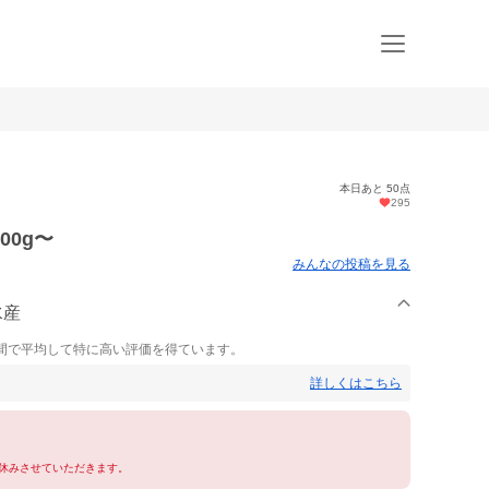
本日あと 50点
295
00g〜
みんなの投稿を見る
水産
間で平均して特に高い評価を得ています。
詳しくはこちら
休みさせていただきます。