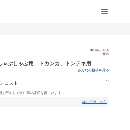
本日あと 10点
10
しゃぶしゃぶ用、トカンカ、トンテキ用
みんなの投稿を見る
インコスト
間で平均して特に高い評価を得ています。
詳しくはこちら
。