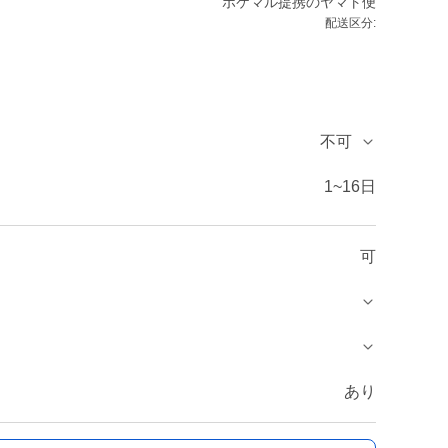
ポケマル提携のヤマト便
配送区分:
不可
1~16日
可
あり