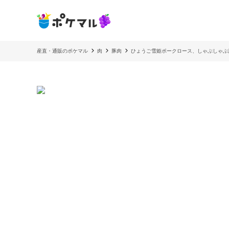
産直・通販のポケマル
肉
豚肉
ひょうご雪姫ポークロース、しゃぶしゃぶ