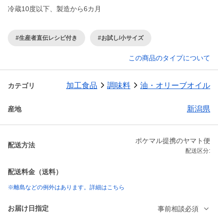
冷蔵10度以下、製造から6カ月
#生産者直伝レシピ付き
#お試し/小サイズ
この商品のタイプについて
加工食品
調味料
油・オリーブオイル
カテゴリ
新潟県
産地
ポケマル提携のヤマト便
配送方法
配送区分:
配送料金（送料）
※離島などの例外はあります。詳細はこちら
お届け日指定
事前相談必須