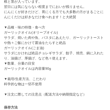
根と茎が入っています。
翌日には気にならない程度までにおいが残りません。
にんにくが好きだけど、胃にくる方でも大多数の方がまるごとに
んにくだけは好きなだけ食べれます！と大絶賛
▼品種・味の特徴・食べ方
ガーリックオイル(オリーブオイル)
サラダ、焼いた肉や魚、パスタにあえたり、ガーリックトースト
や熱々ご飯にかけて醤油をたらすと絶品
ガーリックオイル(ごま油)
サラダにかければ絶品チョレギサラダ、餃子、焼売、鍋に入れた
り、油揚げ、厚揚げ、など色々使えます。
▼数量、分量の目安
ガーリックオイルは内容量90g
▼栽培/生産方法、こだわり
科学的な物は一切不使用
▼注文に際しての注意点（配送方法や納期指定など）
保存方法