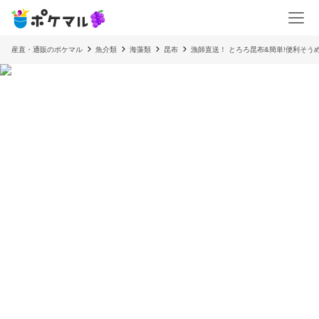
産直・通販のポケマル
魚介類
海藻類
昆布
漁師直送！ とろろ昆布&簡単!便利そう