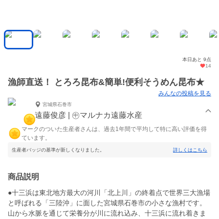
本日あと 9点
14
漁師直送！ とろろ昆布&簡単!便利そうめん昆布★
みんなの投稿を見る
宮城県石巻市
遠藤俊彦 | ㊥マルナカ遠藤水産
マークのついた生産者さんは、過去1年間で平均して特に高い評価を得
ています。
生産者バッジの基準が新しくなりました。
詳しくはこちら
商品説明
●十三浜は東北地方最大の河川「北上川」の終着点で世界三大漁場
と呼ばれる「三陸沖」に面した宮城県石巻市の小さな漁村です。
山から水脈を通じて栄養分が川に流れ込み、十三浜に流れ着きま