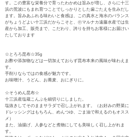
す。この豊富な栄養分で育ったわかめは旨みが増し、さらに十三
浜の荒波にもまれ育つことでしっかりとした歯ごたえを生みだし
ます。旨みあふれる味わいと食感は、この真水と海水のバランス
がちょうどよい十三浜だからこそと、㊥マルナカ遠藤水産では生
産から加工、販売まで、こだわり、誇りを持ちお客様にお届けい
たしております
☆とろろ昆布☆35g
お酢や添加物などは一切加えておらず昆布本来の風味が味わえま
す。
手削りならではの食感が魅力です。
お味噌汁、うどん、お蕎麦、おにぎりに。
☆そうめん昆布☆
十三浜産塩蔵こんぶを細切りにしました。
塩抜きしてそのままサラダで召し上がれます。（お好みの野菜に
ドレッシングはもちろん、めんつゆ、ごま油で和えるのもオスス
メ）
また、油揚げ、人参などと煮物にしても美味しく召し上がれま
す。