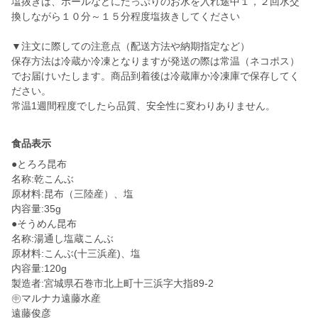
塩抜きは、ボールなどにたっぷりのお水を入れ途中１，２回水交
換しながら１０分～１５分程度塩抜きしてください
▼注文に際しての注意点（配送方法や納期指定など）
保存方法は冷蔵か冷凍となりますが発送の際は常温（ネコポス）
でお届けいたします。商品到着後は冷蔵庫か冷凍庫で保存してく
ださい。
食品表示
●とろろ昆布
名称:乾こんぶ
原材料:昆布（三陸産）、塩
内容量:35g
●そうめん昆布
名称:湯通し塩蔵こんぶ
原材料:こんぶ(十三浜産)、塩
内容量:120g
製造者:宮城県石巻市北上町十三浜字大指89-2
㊥マルナカ遠藤水産
遠藤俊彦