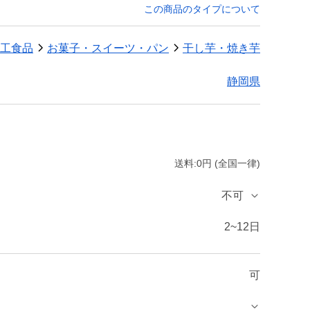
この商品のタイプについて
工食品
お菓子・スイーツ・パン
干し芋・焼き芋
静岡県
送料:0円 (全国一律)
不可
2~12日
可