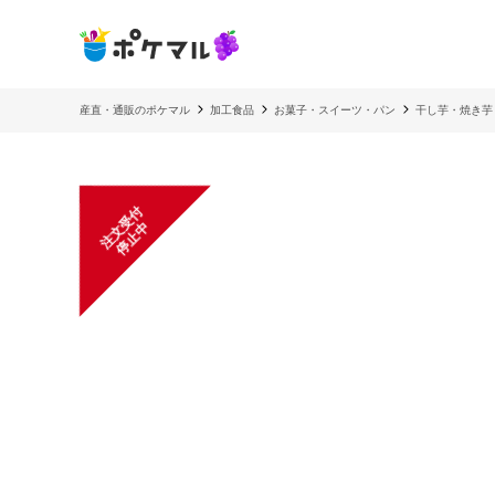
産直・通販のポケマル
加工食品
お菓子・スイーツ・パン
干し芋・焼き芋
注
文
受
付
停
止
中