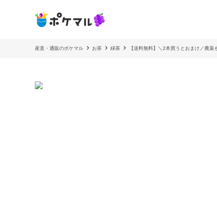
産直・通販のポケマル
お茶
緑茶
【送料無料】＼2本買うとおまけ／農薬も