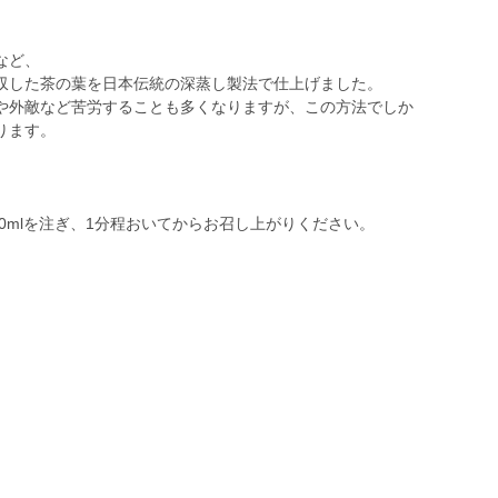
など、
収した茶の葉を日本伝統の深蒸し製法で仕上げました。
や外敵など苦労することも多くなりますが、この方法でしか
ります。
00mlを注ぎ、1分程おいてからお召し上がりください。