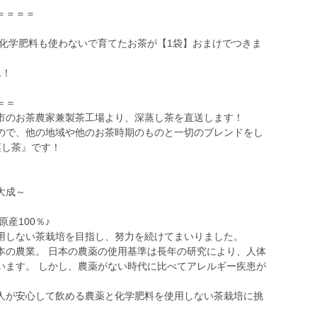
＝＝＝＝
も化学肥料も使わないで育てたお茶が【1袋】おまけでつきま
ん！
＝＝
市のお茶農家兼製茶工場より、深蒸し茶を直送します！
ので、他の地域や他のお茶時期のものと一切のブレンドをし
蒸し茶』です！
大成～
産100％♪
用しない茶栽培を目指し、努力を続けてまいりました。
本の農業。 日本の農薬の使用基準は長年の研究により、人体
います。 しかし、農薬がない時代に比べてアレルギー疾患が
人が安心して飲める農薬と化学肥料を使用しない茶栽培に挑