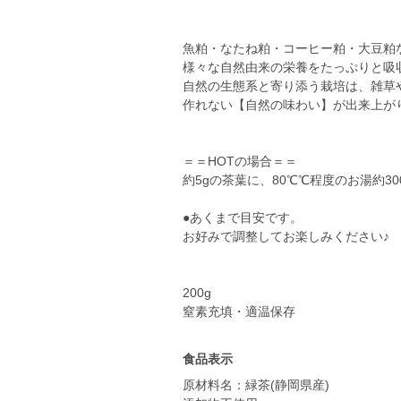
魚粕・なたね粕・コーヒー粕・大豆粕
様々な自然由来の栄養をたっぷりと吸
自然の生態系と寄り添う栽培は、雑草
作れない【自然の味わい】が出来上が
＝＝HOTの場合＝＝
約5gの茶葉に、80℃℃程度のお湯約3
●あくまで目安です。
お好みで調整してお楽しみください♪
200g
窒素充填・適温保存
食品表示
原材料名：緑茶(静岡県産)