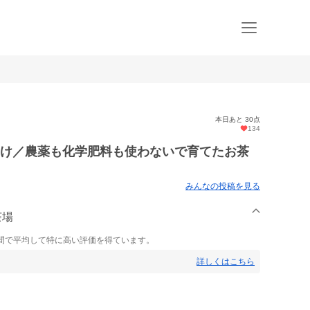
本日あと 30点
134
まけ／農薬も化学肥料も使わないで育てたお茶
みんなの投稿を見る
茶場
間で平均して特に高い評価を得ています。
詳しくはこちら