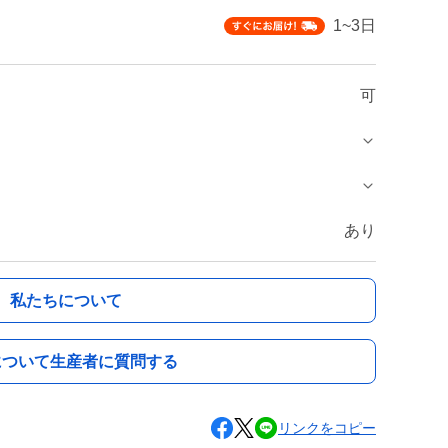
1~3日
可
あり
私たちについて
について生産者に質問する
リンクをコピー