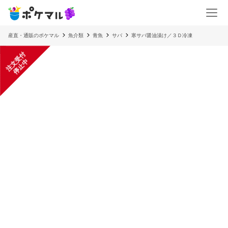
産直・通販のポケマル
魚介類
青魚
サバ
寒サバ醤油漬け／３Ｄ冷凍
注
文
受
付
停
止
中