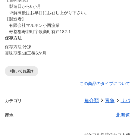
【賞味期限】
製造日から6か月
※解凍後はお早目にお召し上がり下さい。
【製造者】
有限会社マルホン小西漁業
寿都郡寿都町字歌棄町有戸182-1
保存方法
保存方法:冷凍
賞味期限:加工後6か月
#捌いてお届け
この商品のタイプについて
魚介類
青魚
サバ
カテゴリ
北海道
産地
ポケマル提携のヤマト便