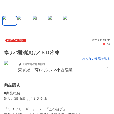
注文受付停止中
商品300円割引
156
寒サバ醤油漬け／３Ｄ冷凍
みんなの投稿を見る
北海道寿都郡寿都町
森貴紀 | (有)マルホン小西漁業
商品説明
■商品概要
寒サバ醤油漬け／３Ｄ冷凍
『３Ｄフリーザー』 × 『匠の活〆』