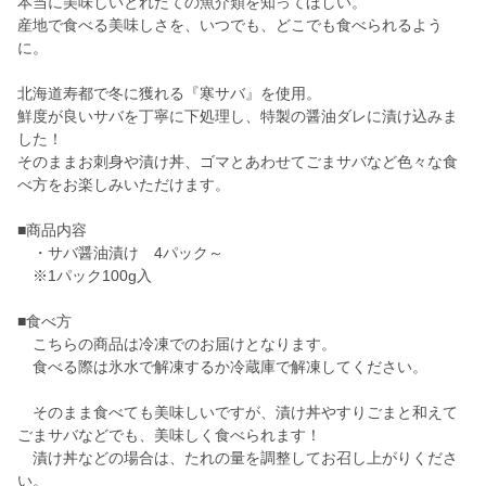
本当に美味しいとれたての魚介類を知ってほしい。
産地で食べる美味しさを、いつでも、どこでも食べられるよう
に。
北海道寿都で冬に獲れる『寒サバ』を使用。
鮮度が良いサバを丁寧に下処理し、特製の醤油ダレに漬け込みま
した！
そのままお刺身や漬け丼、ゴマとあわせてごまサバなど色々な食
べ方をお楽しみいただけます。
■商品内容
・サバ醤油漬け 4パック～
※1パック100g入
■食べ方
こちらの商品は冷凍でのお届けとなります。
食べる際は氷水で解凍するか冷蔵庫で解凍してください。
そのまま食べても美味しいですが、漬け丼やすりごまと和えて
ごまサバなどでも、美味しく食べられます！
漬け丼などの場合は、たれの量を調整してお召し上がりくださ
い。