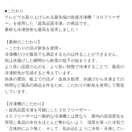
■こだわり
テレビでも取り上げられる最先端の急速冷凍機『３Ｄフリーザ
ー』を使用した『超高品質冷凍』の商品です。
素材も冷凍技術も最高を追求しました！
【素材のこだわり】
～こだわりの活〆鮮魚を使用～
冷凍機だけが最高でも満足するものは作ることができません。
魚は水揚げした瞬間から鮮度の低下が始まります。
より良い品質のものを、より良い状態で冷凍することで、最高の
冷凍鮮魚が完成すると考えています。
魚体の選別、船上での活〆・血抜き処理、水揚げから冷凍までの
時間など最高の商品を作るため、こだわりの鮮魚を使用して製造
しています。
【冷凍機のこだわり】
～超高品質冷凍を可能にした３Ｄフリーザー～
３Ｄフリーザーは一般的な冷凍機とは異なり、庫内の高湿度化を
実現し食品の水分をほとんど奪わないよう、湿度を保った冷気で
「立体的にムラ無く」そして、包み込むように冷却・冷凍してい