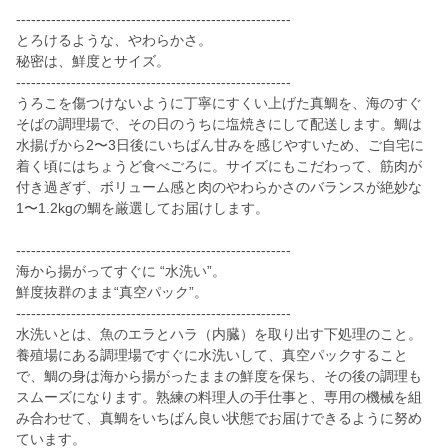
-------------------------------------------------------
とろけるような、やわらかさ。
秘密は、鮮度とサイズ。
-------------------------------------------------------
うろこを傷つけないように丁寧にすくい上げた真鯛を、海のすぐ
そばの調理場で、その日のうちに塩焼きにして配送します。鯛は
水揚げから2〜3日後にいちばん甘みを感じやすいため、ご自宅に
着く頃にはちょうど食べごろに。サイズにもこだわって、筋肉が
付き過ぎず、ボリューム感と肉のやわらかさのバランスが絶妙な
1〜1.2kgの鯛を厳選してお届けします。
-------------------------------------------------------
海から揚がってすぐに “水洗い”。
鮮度抜群のまま“真空パック”。
-------------------------------------------------------
水洗いとは、魚のエラとハラ（内臓）を取り出す下処理のこと。
養殖場にある調理場ですぐに水洗いして、真空パックすること
で、鯛の身は海から揚がったままの鮮度を保ち、その後の調理も
スムーズになります。熟練の料理人の手仕事と、専用の機械を組
み合わせて、真鯛をいちばん良い状態でお届けできるように努め
ています。