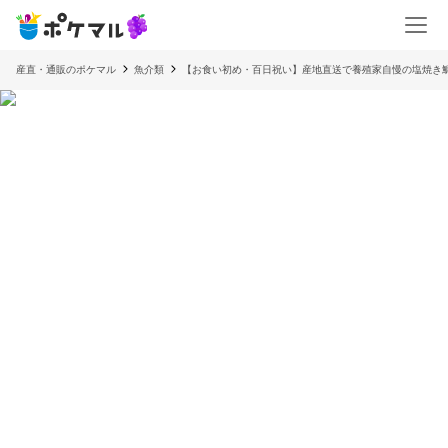
産直・通販のポケマル
魚介類
【お食い初め・百日祝い】産地直送で養殖家自慢の塩焼き