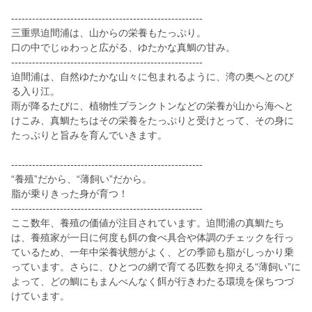
-------------------------------------------------------
三重県迫間浦は、山からの栄養もたっぷり。
口の中でじゅわっと広がる、ゆたかな真鯛の甘み。
-------------------------------------------------------
迫間浦は、自然ゆたかな山々に包まれるように、湾の奥へとのび
る入り江。
雨が降るたびに、植物性プランクトンなどの栄養が山から海へと
けこみ、真鯛たちはその栄養をたっぷりと受けとって、その身に
たっぷりと旨みを育んでいきます。
-------------------------------------------------------
“養殖”だから、“薄飼い”だから。
脂が乗りきった身が育つ！
-------------------------------------------------------
ここ数年、養殖の価値が注目されています。迫間浦の真鯛たち
は、養殖家が一日に何度も餌の食べ具合や体調のチェックを行っ
ているため、一年中栄養状態がよく、どの季節も脂がしっかり乗
っています。さらに、ひとつの網で育てる匹数を抑える“薄飼い”に
よって、どの鯛にもまんべんなく餌が行きわたる環境を保ちつづ
けています。