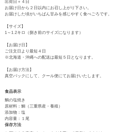
出荷日＋４日
お届け日から２日以内にお召し上がり下さい。
お届けした頃がいちばん甘みを感じやすく食べごろです。
【サイズ】
1～1.2キロ（捌き前のサイズになります）
【お届け日】
ご注文日より最短４日
※北海道・沖縄への配送は最短５日となります。
【お届け方法】
真空パックにして、クール便にてお届けいたします。
食品表示
鯛の塩焼き
原材料：鯛（三重県産・養殖）
添加物：塩
内容量：１尾
保存方法