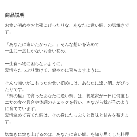
商品説明
お食い初めやお七夜にぴったりな、あなたに逢い鯛。の塩焼きで
す。
『あなたに逢いたかった。』そんな想いを込めて
一生に一度しかないお食い初め。
一生食べ物に困らないように。
愛情をたっぷり受けて、健やかに育ちますように。
そんな願いがこもったお食い初めには、あなたに逢い鯛。がぴっ
たりです。
『鯛の里』で育ったあなたに逢い鯛。は、養殖家が一日に何度も
エサの食べ具合や体調のチェックを行い、さながら我が子のよう
に育てています。
愛情込めて育てた鯛は、その身にたっぷりと旨味と甘みを蓄えま
す。
塩焼きに焼き上げるのは、あなたに逢い鯛。を知り尽くした料理