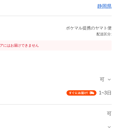
静岡県
ポケマル提携のヤマト便
配送区分:
リアにはお届けできません
可
1~3日
可