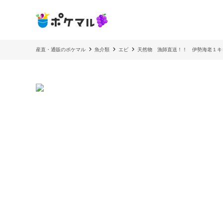
産直・通販のポケマル
魚介類
エビ
天然物 漁師直送！！ 伊勢海老１キ