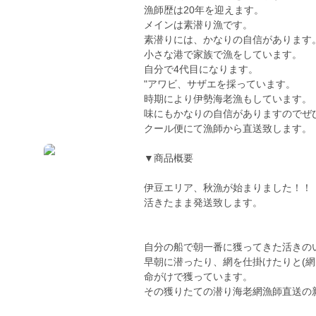
漁師歴は20年を迎えます。
メインは素潜り漁です。
素潜りには、かなりの自信があります
小さな港で家族で漁をしています。
自分で4代目になります。
"アワビ、サザエを採っています。
時期により伊勢海老漁もしています。
味にもかなりの自信がありますのでぜ
クール便にて漁師から直送致します。
▼商品概要
伊豆エリア、秋漁が始まりました！！
活きたまま発送致します。
自分の船で朝一番に獲ってきた活きの
早朝に潜ったり、網を仕掛けたりと(網
命がけで獲っています。
その獲りたての潜り海老網漁師直送の