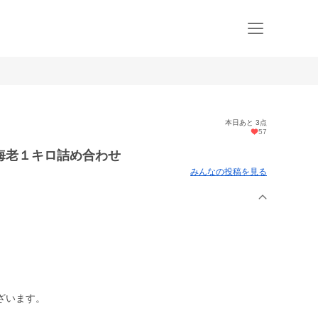
本日あと 3点
57
海老１キロ詰め合わせ
みんなの投稿を見る
ざいます。