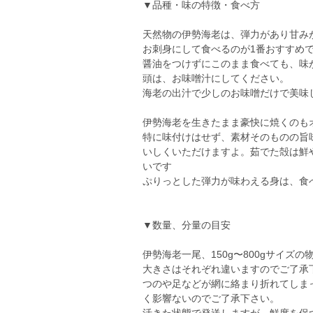
▼品種・味の特徴・食べ方
天然物の伊勢海老は、弾力があり甘み
お刺身にして食べるのが1番おすすめ
醤油をつけずにこのまま食べても、味
頭は、お味噌汁にしてください。
海老の出汁で少しのお味噌だけで美味
伊勢海老を生きたまま豪快に焼くのも
特に味付けはせず、素材そのものの旨
いしくいただけますよ。茹でた殻は鮮
いです
ぷりっとした弾力が味わえる身は、食
▼数量、分量の目安
伊勢海老一尾、150g〜800gサイズ
大きさはそれぞれ違いますのでご了承
つのや足などが網に絡まり折れてしま
く影響ないのでご了承下さい。