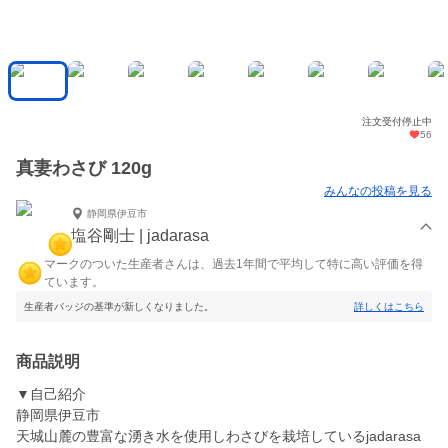
注文受付停止中
56
真妻わさび 120g
みんなの投稿を見る
静岡県伊豆市
塩谷剛士 | jadarasa
マークのついた生産者さんは、過去1年間で平均して特に高い評価を得
ています。
生産者バッジの基準が新しくなりました。
詳しくはこちら
商品説明
▼自己紹介
静岡県伊豆市
天城山麓の豊富な湧き水を使用しわさびを栽培しているjadarasa