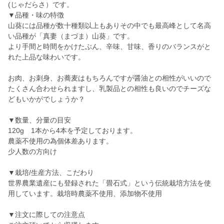
(じゃだらさ）です。
▼品種・味の特徴
山葵には品種が数十種類以上もありその中でも最高峰として名高
い品種が「真妻（まづま）山葵」です。
より手間と時間をかけたぶん、辛味、甘味、香りのバランスがと
れた上品な味わいです。
お肉、お刺身、お蕎麦はもちろんですが醤油との相性がいいので
たくさん合わせられますし、乳製品との相性も良いのでチーズな
どもいかがでしょうか？
▼数量、分量の目安
120g 1本から4本を予定しております。
農薬不使用の為個体差あります。
少人数の方向け
▼栽培/生産方法、こだわり
世界農業遺産にも登録された「畳石式」という伝統栽培方法を使
用しています。栽培時農薬不使用、添加物不使用
▼注文に際しての注意点