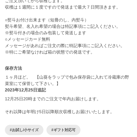
ご注文頂いてから収穫します。
収穫は１週間に１度ですので発送まで最大７日間頂きます。
○熨斗お付け出来ます（短冊のし、内熨斗）
熨斗希望、名入れ希望の場合は特記事項にご記入ください。
※熨斗付きの場合のみ包装して発送します
○メッセージカード無料
メッセージがあればご注文の際に特記事項にご記入ください。
※特にご希望なければ箱の状態での発送です。
保存方法
１ヶ月ほど。 【山葵をラップで包み保存袋に入れて冷蔵庫の野
菜室にて保管して下さい。】
2023年12月25日追記
12月25日20時までのご注文で年内お届けします。
それ以降は年明け5日以降順次収穫しお届けいたします。
#お試し/小サイズ
#ギフト対応可