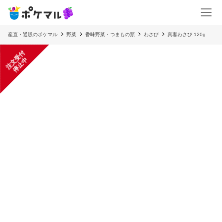
産直・通販のポケマル
野菜
香味野菜・つまもの類
わさび
真妻わさび 120g
注
文
受
付
停
止
中