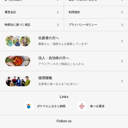
運営会社
利用規約
特商法に基づく表記
プライバシーポリシー
生産者の方へ
農家さん・漁師さんを募集しています!
法人・自治体の方へ
アライアンスのご相談はこちらから
採用情報
生産者と食べる人をつなぎたい
Links
ポケマルふるさと納税
食べる通信
Follow us