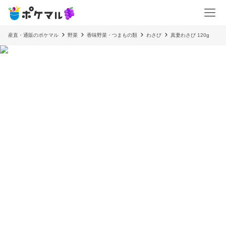
産直・通販のポケマル
野菜
香味野菜・つまもの類
わさび
真妻わさび 120g