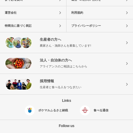
運営会社
利用規約
特商法に基づく表記
プライバシーポリシー
生産者の方へ
農家さん・漁師さんを募集しています!
法人・自治体の方へ
アライアンスのご相談はこちらから
採用情報
生産者と食べる人をつなぎたい
Links
ポケマルふるさと納税
食べる通信
Follow us