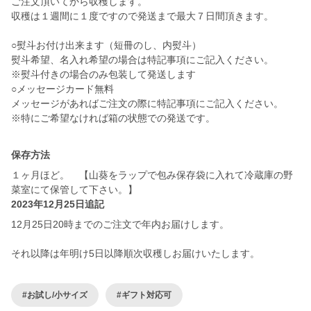
ご注文頂いてから収穫します。
収穫は１週間に１度ですので発送まで最大７日間頂きます。
○熨斗お付け出来ます（短冊のし、内熨斗）
熨斗希望、名入れ希望の場合は特記事項にご記入ください。
※熨斗付きの場合のみ包装して発送します
○メッセージカード無料
メッセージがあればご注文の際に特記事項にご記入ください。
※特にご希望なければ箱の状態での発送です。
保存方法
１ヶ月ほど。 【山葵をラップで包み保存袋に入れて冷蔵庫の野
菜室にて保管して下さい。】
2023年12月25日追記
12月25日20時までのご注文で年内お届けします。
それ以降は年明け5日以降順次収穫しお届けいたします。
#お試し/小サイズ
#ギフト対応可