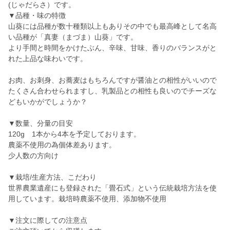
(じゃだらさ）です。
▼品種・味の特徴
山葵には品種が数十種類以上もありその中でも最高峰として名高
い品種が「真妻（まづま）山葵」です。
より手間と時間をかけたぶん、辛味、甘味、香りのバランスがと
れた上品な味わいです。
お肉、お刺身、お蕎麦はもちろんですが醤油との相性がいいので
たくさん合わせられますし、乳製品との相性も良いのでチーズな
どもいかがでしょうか？
▼数量、分量の目安
120g 1本から4本を予定しております。
農薬不使用の為個体差あります。
少人数の方向け
▼栽培/生産方法、こだわり
世界農業遺産にも登録された「畳石式」という伝統栽培方法を使
用しています。栽培時農薬不使用、添加物不使用
▼注文に際しての注意点