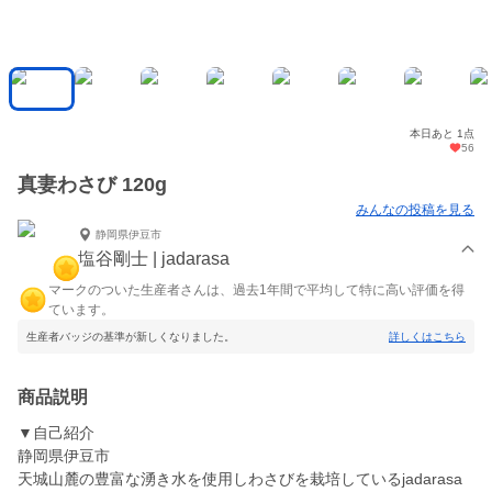
本日あと 1点
56
真妻わさび 120g
みんなの投稿を見る
静岡県伊豆市
塩谷剛士 | jadarasa
マークのついた生産者さんは、過去1年間で平均して特に高い評価を得
ています。
生産者バッジの基準が新しくなりました。
詳しくはこちら
商品説明
▼自己紹介
静岡県伊豆市
天城山麓の豊富な湧き水を使用しわさびを栽培しているjadarasa