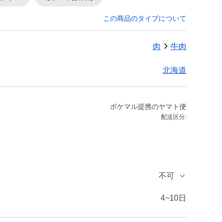
この商品のタイプについて
肉
牛肉
北海道
ポケマル提携のヤマト便
配送区分:
不可
4~10日