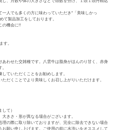
視し、月数や体の大きさなどで頭数を分け、１頭１頭丹精込
て一人でも多くの方に味わっていただき″「美味しかっ
込めて製品加工をしております。
の機会に!!
ります。
けあわせた交雑種です。八雲牛は脂身がほんのり甘く、赤身
す。
凍していただくことをお勧めします。
いただくことでより美味しくお召し上がりいただけます。
まして）
、大きさ・形が異なる場合がございます。
処理の際に取り除いておりますが、完全に除去できない場合
うお願い申し上げます。ご使用の前に水洗いをオススメして