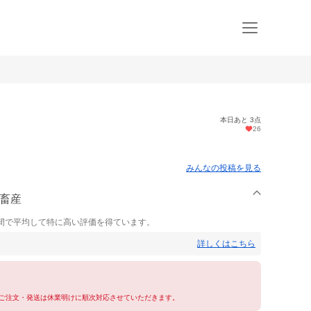
本日あと 3点
26
みんなの投稿を見る
野畜産
間で平均して特に高い評価を得ています。
詳しくはこちら
ご注文・発送は休業明けに順次対応させていただきます。