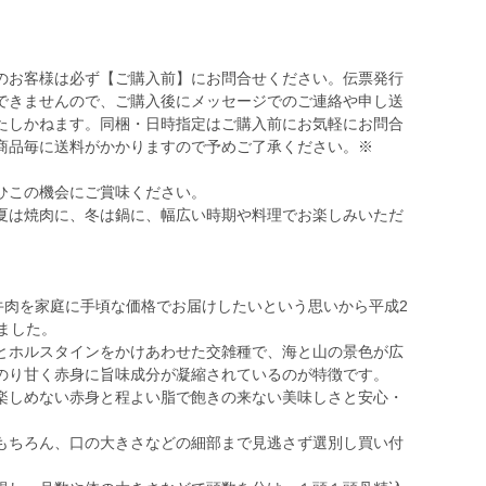
のお客様は必ず【ご購入前】にお問合せください。伝票発行
できませんので、ご購入後にメッセージでのご連絡や申し送
たしかねます。同梱・日時指定はご購入前にお気軽にお問合
商品毎に送料がかかりますので予めご了承ください。※
ひこの機会にご賞味ください。
夏は焼肉に、冬は鍋に、幅広い時期や料理でお楽しみいただ
牛肉を家庭に手頃な価格でお届けしたいという思いから平成2
ました。
とホルスタインをかけあわせた交雑種で、海と山の景色が広
のり甘く赤身に旨味成分が凝縮されているのが特徴です。
楽しめない赤身と程よい脂で飽きの来ない美味しさと安心・
もちろん、口の大きさなどの細部まで見逃さず選別し買い付
。