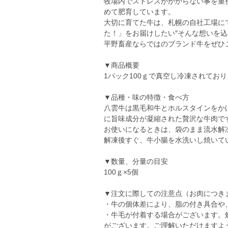
牧場内でストレスがかからない事を重
めて肥育しています。
大切に育てた牛は、札幌の自社工場に
た！」をお届けしたい″そんな想いを
平野畜産ならではのブランド牛をぜひこ
▼商品概要
1パック100ｇで真空し冷凍されてお
▼品種・味の特徴・食べ方
八雲牛は黒毛和牛とホルスタインをか
に旨味成分が凝縮された贅沢な牛肉で
お使いになるときは、袋のまま流水解
解凍後すぐ、牛小腸を水洗いし焼いて
▼数量、分量の目安
100ｇ×5個
▼注文に際しての注意点（お肉につき
・牛の個体差により、脂の付き具合や
・牛毛が付着する場合がございます。
がございます。ご理解いただけますよ