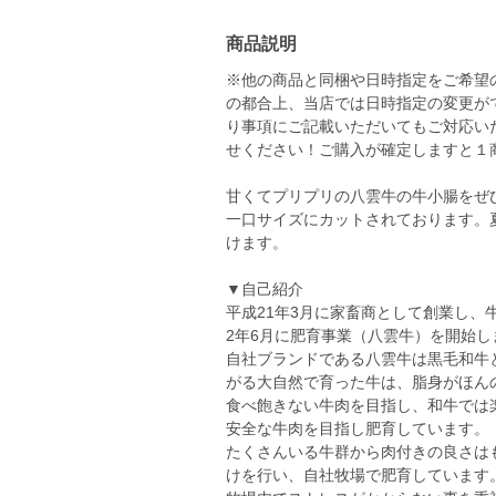
商品説明
※他の商品と同梱や日時指定をご希望
の都合上、当店では日時指定の変更が
り事項にご記載いただいてもご対応い
せください！ご購入が確定しますと１
甘くてプリプリの八雲牛の牛小腸をぜ
一口サイズにカットされております。
けます。
▼自己紹介
平成21年3月に家畜商として創業し、
2年6月に肥育事業（八雲牛）を開始し
自社ブランドである八雲牛は黒毛和牛
がる大自然で育った牛は、脂身がほん
食べ飽きない牛肉を目指し、和牛では
安全な牛肉を目指し肥育しています。
たくさんいる牛群から肉付きの良さは
けを行い、自社牧場で肥育しています