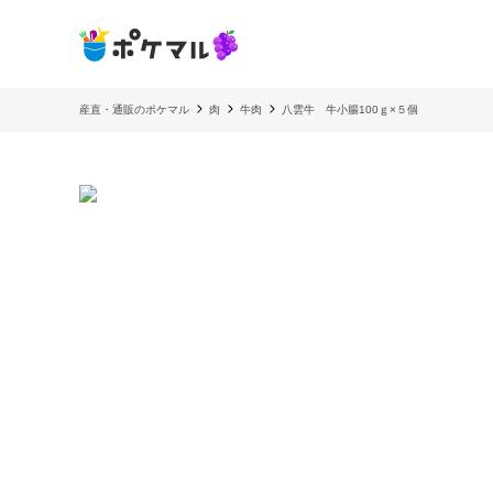
産直・通販のポケマル
肉
牛肉
八雲牛 牛小腸100ｇ×５個