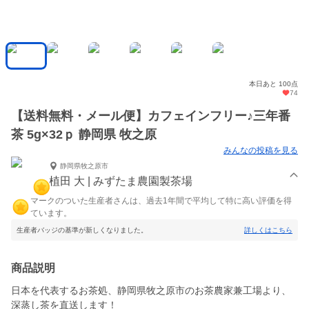
本日あと 100点
74
【送料無料・メール便】カフェインフリー♪三年番
茶 5g×32ｐ 静岡県 牧之原
みんなの投稿を見る
静岡県牧之原市
植田 大 | みずたま農園製茶場
マークのついた生産者さんは、過去1年間で平均して特に高い評価を得
ています。
生産者バッジの基準が新しくなりました。
詳しくはこちら
商品説明
日本を代表するお茶処、静岡県牧之原市のお茶農家兼工場より、
深蒸し茶を直送します！