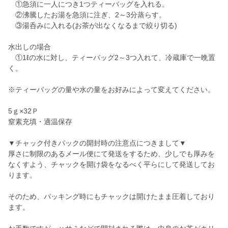
①急須に一人につき1つティーバッグを入れる。
②沸騰したお湯を急須に注ぎ、2～3分蒸らす。
③湯呑みに入れる(お茶が出なくなるまで絞り切る)
水出しの場合
①1ℓの水に対し、ティーバッグ2～3つ入れて、冷蔵庫で一晩置
く。
※ティーバッグの量や水の量をお好みによって変えてください。
5ｇ×32Ｐ
窒素充填・適温保存
▼チャック付きパックの開封時の注意点につきまして▼
厚さに制限のあるメール便にて発送をするため、少しでも厚みを
なくすよう、チャックを開け袋をなるべく平らにして発送してお
ります。
そのため、パッキング時にもチャックは開けたまま圧着しており
ます。