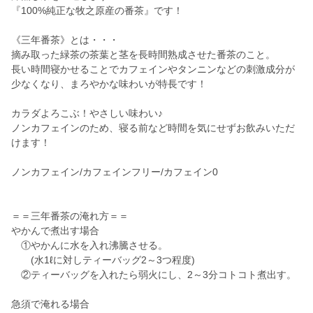
『100%純正な牧之原産の番茶』です！
《三年番茶》とは・・・
摘み取った緑茶の茶葉と茎を長時間熟成させた番茶のこと。
長い時間寝かせることでカフェインやタンニンなどの刺激成分が
少なくなり、まろやかな味わいが特長です！
カラダよろこぶ！やさしい味わい♪
ノンカフェインのため、寝る前など時間を気にせずお飲みいただ
けます！
ノンカフェイン/カフェインフリー/カフェイン0
＝＝三年番茶の淹れ方＝＝
やかんで煮出す場合
①やかんに水を入れ沸騰させる。
(水1ℓに対しティーバッグ2～3つ程度)
②ティーバッグを入れたら弱火にし、2～3分コトコト煮出す。
急須で淹れる場合