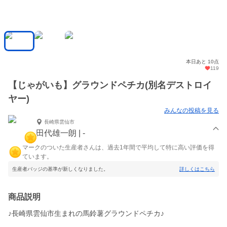
本日あと 10点
119
【じゃがいも】グラウンドペチカ(別名デストロイ
ヤー)
みんなの投稿を見る
長崎県雲仙市
田代雄一朗 | -
マークのついた生産者さんは、過去1年間で平均して特に高い評価を得
ています。
生産者バッジの基準が新しくなりました。
詳しくはこちら
商品説明
♪長崎県雲仙市生まれの馬鈴薯グラウンドペチカ♪