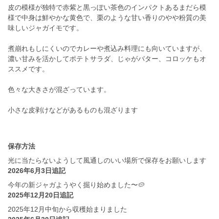
皮の模様が独特で赤紫と黒っぽい茶色のインパクトあるまだら模
様で中身は鮮やかな黄色で、栗のような甘い香りのやや粉質の美
味しいジャガイモです。
煮崩れもしにくいのでカレーや煮込み料理にも向いていますが、
濃い甘みを活かしてポテトサラダ、じゃがバター、コロッケもオ
ススメです。
色々な大きさが混ざっています。
小さな皮剥けなどがあるものも混ざります
保存方法
光に当たらないようして風通しのいい場所で保存をお願いします
2026年6月3日追記
今年の新ジャガようやく掘り始めました〜🥔
2025年12月20日追記
2025年12月中旬から収穫始まりました