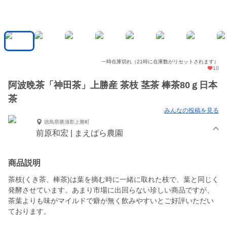
一時在庫切れ（21時に在庫数がリセットされます）
10
阿波晩茶「神田茶」上勝産 茶枝 茎茶 棒茶80ｇ日本
茶
みんなの投稿を見る
徳島県勝浦郡上勝町
前原和宏 | まえばら農園
商品説明
茶枝(くき茶、棒茶)は葉を摘む時に一緒に取れた枝で、葉と同じく
発酵させています。あまり市場に出回らない珍しい商品ですが、
茶葉よりも味がマイルドで癖が無く飲みやすいとご好評いただい
ております。