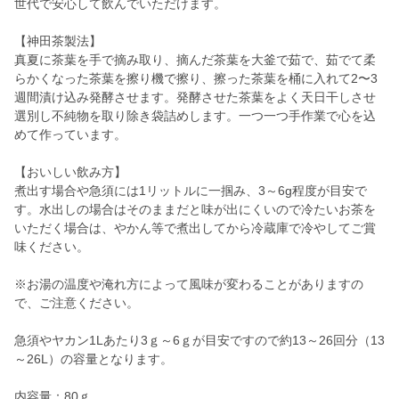
世代で安心して飲んでいただけます。
【神田茶製法】
真夏に茶葉を手で摘み取り、摘んだ茶葉を大釜で茹で、茹でて柔
らかくなった茶葉を擦り機で擦り、擦った茶葉を桶に入れて2〜3
週間漬け込み発酵させます。発酵させた茶葉をよく天日干しさせ
選別し不純物を取り除き袋詰めします。一つ一つ手作業で心を込
めて作っています。
【おいしい飲み方】
煮出す場合や急須には1リットルに一掴み、3～6g程度が目安で
す。水出しの場合はそのままだと味が出にくいので冷たいお茶を
いただく場合は、やかん等で煮出してから冷蔵庫で冷やしてご賞
味ください。
※お湯の温度や淹れ方によって風味が変わることがありますの
で、ご注意ください。
急須やヤカン1Lあたり3ｇ～6ｇが目安ですので約13～26回分（13
～26L）の容量となります。
内容量：80ｇ