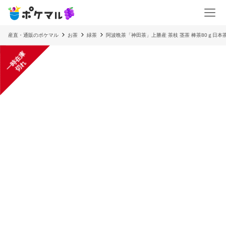
産直・通販のポケマル
お茶
緑茶
阿波晩茶「神田茶」上勝産 茶枝 茎茶 棒茶80ｇ日本
一
在
庫
切
時
れ