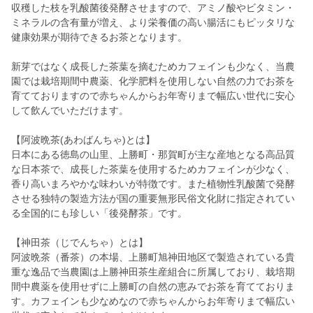
収穫した枝を乳酸菌後発酵させますので、アミノ酸やビタミン・
ミネラルの含有量が増え、より栄養価の高い腸活にもピッタリな
健康効果が期待できるお茶となります。
新芽ではなく成長した茶葉を摘むためカフェインも少なく、当農
園では栽培期間中農薬、化学肥料を使用しない自然の力でお茶を
育てておりますので赤ちゃんからお年寄りまで幅広い世代に安心
して飲んでいただけます。
【阿波晩茶(あわばんちゃ)とは】
日本にある徳島の山里、上勝町・那賀町が主な産地となる高品質
な日本茶で、成長した茶葉を使用するためカフェインが少なく、
香り高いまろやかな味わいが特徴です。また植物性乳酸菌で発酵
させる独特の製造方法が国の重要無形民俗文化財に指定されてい
る全国的にも珍しい「後発酵茶」です。
【神田茶（じでんちゃ）とは】
​阿波晩茶（番茶）の本場、上勝町旭神田地区で製造されている貴
重な逸品で当農園は上勝神田茶生産組合に所属しており、栽培期
間中農薬を使用せずに上勝町の自然の恵みでお茶を育てておりま
す。カフェインも少なめなので赤ちゃんからお年寄りまで幅広い