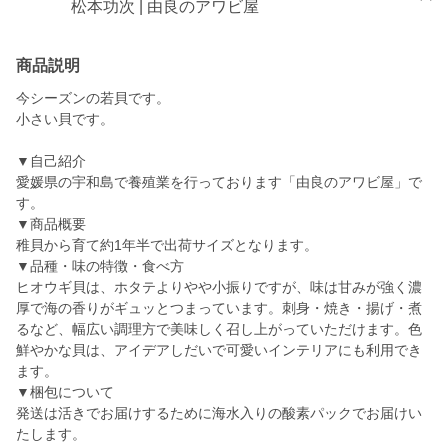
松本功次 | 由良のアワビ屋
商品説明
今シーズンの若貝です。
小さい貝です。
▼自己紹介
愛媛県の宇和島で養殖業を行っております「由良のアワビ屋」で
す。
▼商品概要
稚貝から育て約1年半で出荷サイズとなります。
▼品種・味の特徴・食べ方
ヒオウギ貝は、ホタテよりやや小振りですが、味は甘みが強く濃
厚で海の香りがギュッとつまっています。刺身・焼き・揚げ・煮
るなど、幅広い調理方で美味しく召し上がっていただけます。色
鮮やかな貝は、アイデアしだいで可愛いインテリアにも利用でき
ます。
▼梱包について
発送は活きでお届けするために海水入りの酸素パックでお届けい
たします。