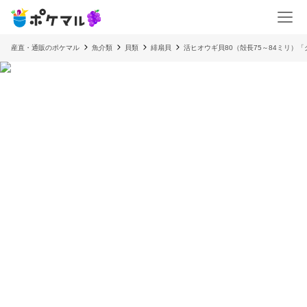
産直・通販のポケマル
魚介類
貝類
緋扇貝
活ヒオウギ貝80（殻長75～84ミリ）